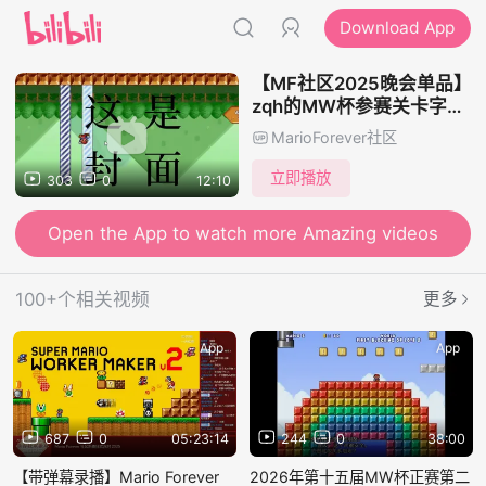
Download App
【MF社区2025晚会单品】
zqh的MW杯参赛关卡字幕
解说（后续）
MarioForever社区
立即播放
303
0
12:10
Open the App to watch more Amazing videos
100+个相关视频
更多
App
App
687
0
05:23:14
244
0
38:00
【带弹幕录播】Mario Forever
2026年第十五届MW杯正赛第二