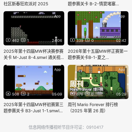
社区新春狂欢派对 2025
题参赛关卡 B-2-情窦堵塞
2.smwl 通关视频
App
App
462
1
24:06
339
0
02:42
2025年第十四届MW杯决赛参赛
2026年第十五届MW杯正赛第一
关卡 M-Just 8-4.smwl 通关视
题参赛关卡B-1-夏之
频
旅.mp4.smwl通关视频
App
App
508
2
05:09
676
0
05:29
2025年第十四届MW杯初赛第三
周刊 Mario Forever 排行榜
题参赛关卡 B3-Just 1-1.smwl
（2025 年第 26 周）
通关视频
信息网络传播视听节目许可证：0910417