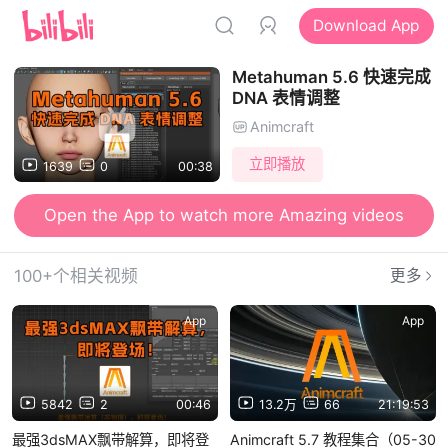
Download App
Metahuman 5.6 快速完成
DNA 表情调整
Animcraft
立即播放
1639
0
00:38
Open the App to watch more Amazing videos
100+个相关视频
更多
App
App
5842
2
00:46
13.2万
66
21:19:53
最强3dsMAX飘带解算，即将登
Animcraft 5.7 教程集合（05-30