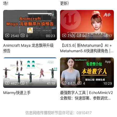
场！
更新）
App
App
2540
0
00:23
7.5万
90
16:17
Animcraft Maya 龙息飘带升级
【UE5.6| 新Metahuman】AI +
预告
Metahuman5.6快速构建角色 |
虚幻引擎教程 | 角色篇更新
App
App
4627
1
41:19
6.6万
4
10:29
Miarmy快速上手
最强数字人工具 | EchoMimicV2
全教程：快速部署、参数调优，
生成自然流畅的数字人动画！免
费整合包，驱动口型，匹配口
信息网络传播视听节目许可证：0910417
型。音频驱动照片