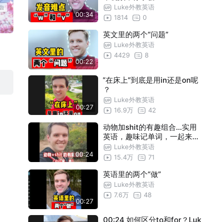
Luke外教英语
00:34
1814
0
英文里的两个“问题”
Luke外教英语
4429
8
00:22
“在床上”到底是用in还是on呢
？
Luke外教英语
00:27
16.9万
42
动物加shit的有趣组合...实用
英语，趣味记单词，一起来学
习吧！#关注我每天坚持分享
Luke外教英语
00:24
知识 #零基础英语 #速记单词
15.4万
71
#日常口语 #英语启蒙
英语里的两个“做”
Luke外教英语
7.6万
48
00:27
00:24 如何区分to和for？Luk