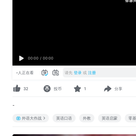
00:00
/
00:00
-
人正在看
请先
登录
或
注册
32
投币
1
分享
-
外语大作战
英语口语
外教
英语启蒙
零