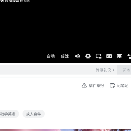
自动
倍速
发送
弹幕礼仪
稿件举报
记笔记
基础学英语
成人自学