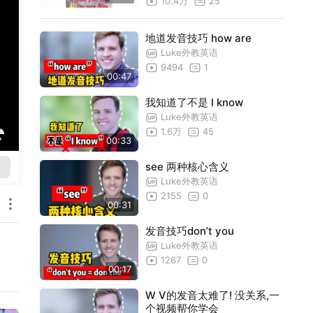
10.4万
25
地道发音技巧 how are
Luke外教英语
9494
1
00:47
我知道了不是 I know
Luke外教英语
1.6万
45
00:33
see 两种核心含义
Luke外教英语
2155
0
00:31
发音技巧don’t you
Luke外教英语
1267
0
00:17
W V的发音太难了! 没关系,一
个视频帮你学会