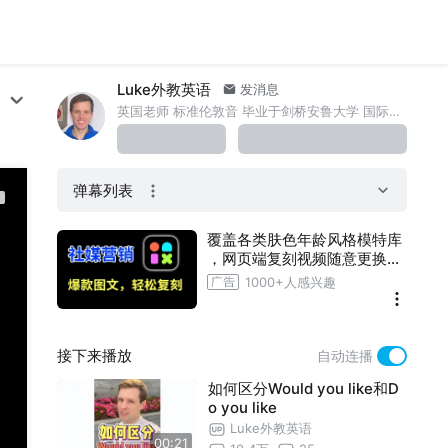
Luke外教英语
发消息
英国老师 标准伦敦音 毕业于剑桥安鲁大学 国际教师资格TKT, TELF双证 中文HSK6级 从事英语教学十年 每日分享英语
弹幕列表
覆盖各类肤色年龄风格模特库
，网页端复刻视频随意更换出
镜人物
1000+人感兴趣
接下来播放
自动连播
如何区分Would you like和D
o you like
Luke外教英语
00:21