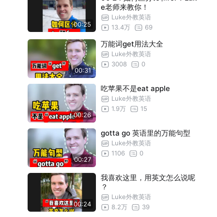
e老师来教你！
Luke外教英语
00:25
13.4万
69
万能词get用法大全
Luke外教英语
3008
0
00:31
吃苹果不是eat apple
Luke外教英语
1.9万
15
00:26
gotta go 英语里的万能句型
Luke外教英语
1106
0
00:27
我喜欢这里，用英文怎么说呢
？
Luke外教英语
00:24
8.2万
39