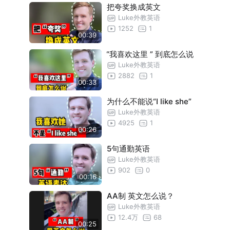
把夸奖换成英文
Luke外教英语
1252
1
00:39
“我喜欢这里 ” 到底怎么说
Luke外教英语
2882
1
00:33
为什么不能说“I like she”
Luke外教英语
4925
1
00:26
5句通勤英语
Luke外教英语
902
0
00:16
AA制 英文怎么说？
Luke外教英语
12.4万
68
00:25