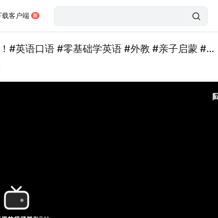
下载客户端
back常用表达，日常英语口语，一起来学习吧！#英语口语 #零基础学英语 #外教 #亲子启蒙 #夏日科普星探企划
载