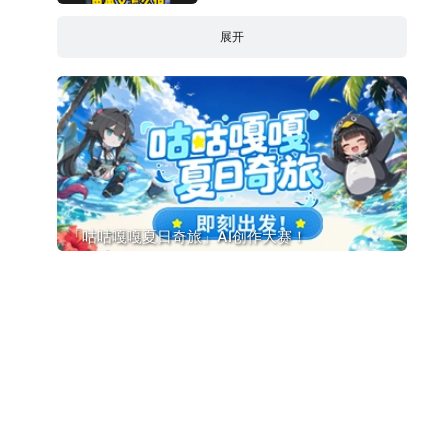
展开
「咕咕嘎嘎夏日奇旅」AI创作大赛！