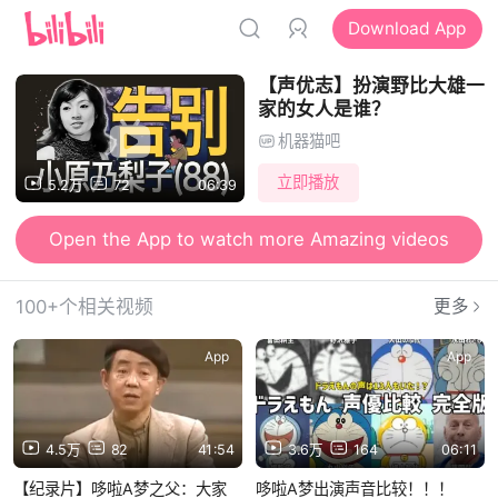
Download App
【声优志】扮演野比大雄一
家的女人是谁？
机器猫吧
立即播放
5.2万
72
06:39
Open the App to watch more Amazing videos
100+个相关视频
更多
App
App
4.5万
82
41:54
3.6万
164
06:11
【纪录片】哆啦A梦之父：大家
哆啦A梦出演声音比较！！！