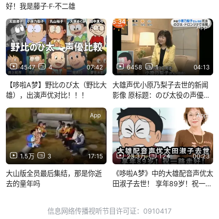
好！我是藤子·F·不二雄
App
App
4547
4
07:42
6458
1
04:13
【哆啦A梦】野比のび太（野比大
大雄声优小原乃梨子去世的新闻
雄），出演声优对比！！！
影像 原标题：のび太役の声優死
去 小原乃梨子
App
App
1.5万
3
17:15
23.3万
124
00:23
大山版全员最后集结，那是你逝
《哆啦A梦》中的大雄配音声优太
去的童年吗
田淑子去世！ 享年89岁！祝一路
走好！
信息网络传播视听节目许可证：0910417