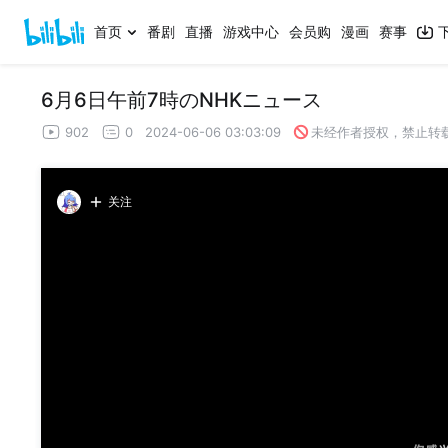
首页
番剧
直播
游戏中心
会员购
漫画
赛事
6月6日午前7時のNHKニュース
902
0
2024-06-06 03:03:09
未经作者授权，禁止转
关注