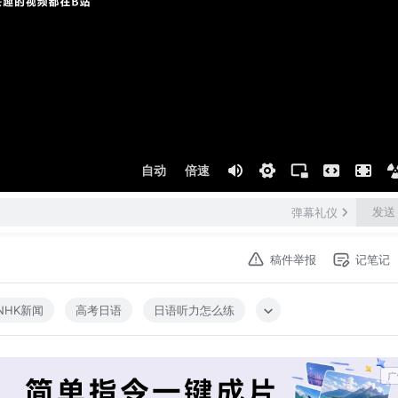
自动
倍速
发送
弹幕礼仪
稿件举报
记笔记
NHK新闻
高考日语
日语听力怎么练