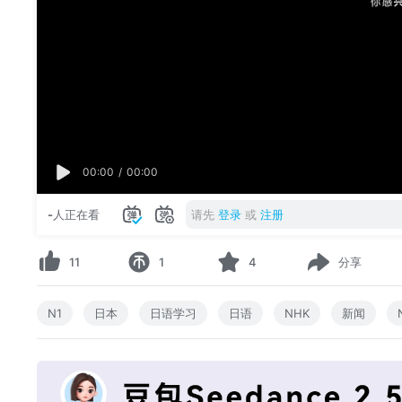
00:00
/
00:00
-
人正在看
请先
登录
或
注册
11
1
4
分享
N1
日本
日语学习
日语
NHK
新闻