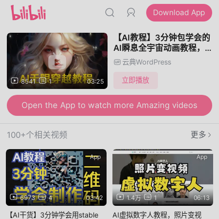
Download App
【AI教程】3分钟包学会的
AI瞬息全宇宙动画教程，AI
带你无限穿越
云典WordPress
立即播放
8541
1
03:25
Open the App to watch more Amazing videos
100+个相关视频
更多
App
App
6973
4
03:42
1.4万
1
06:13
【AI干货】3分钟学会用stable
AI虚拟数字人教程，照片变视