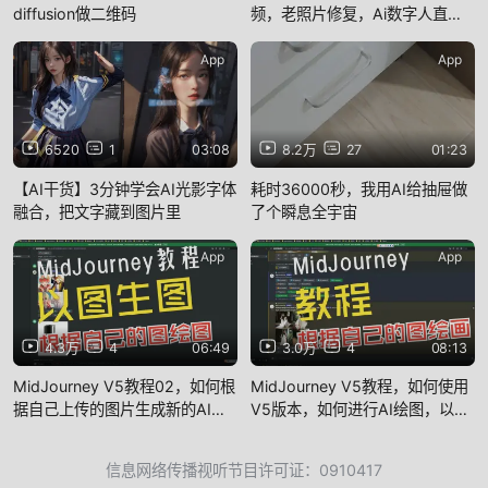
diffusion做二维码
频，老照片修复，Ai数字人直
播，动作捕捉同步，Midjourney
绘画变视频
App
App
6520
1
03:08
8.2万
27
01:23
【AI干货】3分钟学会AI光影字体
耗时36000秒，我用AI给抽屉做
融合，把文字藏到图片里
了个瞬息全宇宙
App
App
4.3万
4
06:49
3.0万
4
08:13
MidJourney V5教程02，如何根
MidJourney V5教程，如何使用
据自己上传的图片生成新的AI图
V5版本，如何进行AI绘图，以及
片
如何根据自己的图片绘制新的图
信息网络传播视听节目许可证：0910417