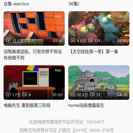
合集 reaction
36集）
App
App
12.3万
2
01:41
4.9万
131
09:46
动物离谱造船，只有你想不到没
【太空娃娃第一季】第一集
有他做不到
App
App
1.7万
9
01:00
10.3万
13
04:06
电脑先生 重制版第三阶段
home动画傀儡诞生
信息网络传播视听节目许可证：0910417
网络文化经营许可证 沪网文【2019】3804-274号