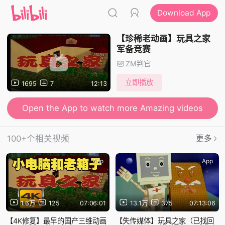
Download App
【珍稀老动画】玩具之家
军备竞赛
ZM判官
立即播放
1695
7
12:13
Open the App to watch more Amazing videos
100+个相关视频
更多
App
App
1.6万
125
07:06:01
13.1万
375
07:13:06
【4K修复】最早的国产三维动画
【失传媒体】玩具之家（已找回