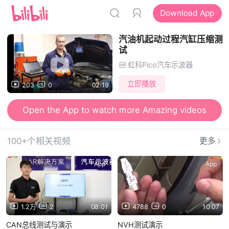
Download App
汽油机起动过程汽缸压缩测
试
虹科Pico汽车示波器
立即播放
203
0
02:19
Open the App to watch more Amazing videos
100+个相关视频
更多
App
App
1.2万
2
08:01
4788
0
10:07
CAN总线测试与演示
NVH测试演示