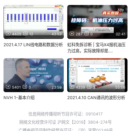
App
App
4405
12
43:52
287
0
02:41
2021.4.17 LIN线电路和数据分析
虹科免拆诊断 | 宝马X4报机油压
力过高，实际故障却是....
App
App
5401
0
23:59
4339
3
55:56
NVH 1-基本介绍
2021.4.10 CAN通讯的波形分析
信息网络传播视听节目许可证：0910417
网络文化经营许可证 沪网文【2019】3804-274号
广播电视节目制作经营许可证：（沪）字第01248号