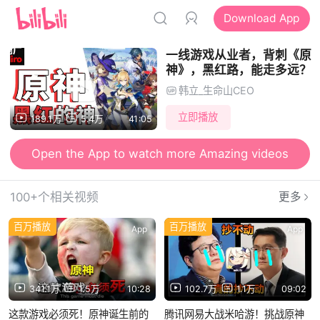
Download App
一线游戏从业者，背刺《原
神》，黑红路，能走多远？
韩立_生命山CEO
立即播放
189.1万
5.4万
41:05
Open the App to watch more Amazing videos
100+个相关视频
更多
百万播放
百万播放
App
App
341.1万
1.5万
10:28
102.7万
1.1万
09:02
这款游戏必须死！原神诞生前的
腾讯网易大战米哈游！挑战原神