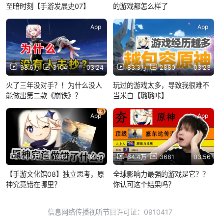
至暗时刻【手游发展史07】
的游戏都怎么样了
App
App
98.6万
3104
03:24
83.3万
2880
03:23
火了三年没对手？！为什么没人
玩过的游戏太多，导致我很难不
能做出第二款《崩铁》？
当米白【璐璐咔】
App
App
24.0万
1949
08:51
64.4万
3681
03:56
【手游文化馆08】独立思考，原
全球影响力最强的游戏是它？？
神究竟错在哪里？
你认可这个结果吗？
信息网络传播视听节目许可证：0910417