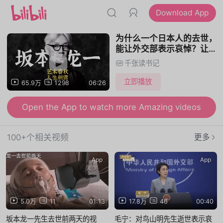
Download App
为什么一个日本人的去世，
能让外交部表示哀悼？让万
千国人自发悼念？|坂本龙
千张读书记
一
立即播放
65.9万
1298
06:26
Open the App to watch more Amazing videos
100+个相关视频
更多
App
App
5.0万
11
01:13
17.8万
46
00:40
坂本龙一先生去世前两天的视
毛宁：对鸟山明先生逝世表示哀