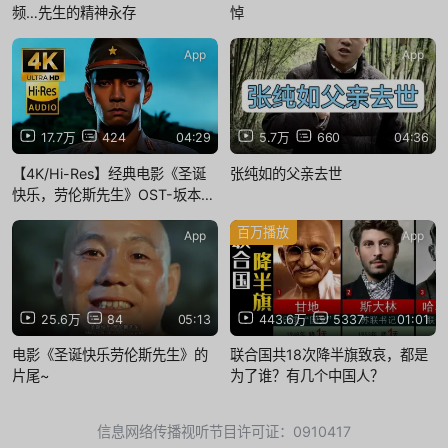
频…先生的精神永存
悼
App
App
17.7万
424
04:29
5.7万
660
04:36
【4K/Hi-Res】经典电影《圣诞
张纯如的父亲去世
快乐，劳伦斯先生》OST-坂本龙
一
百万播放
App
App
25.6万
84
05:13
443.6万
5337
01:01
电影《圣诞快乐劳伦斯先生》的
联合国共18次降半旗致哀，都是
片尾~
为了谁？有几个中国人？
信息网络传播视听节目许可证：0910417