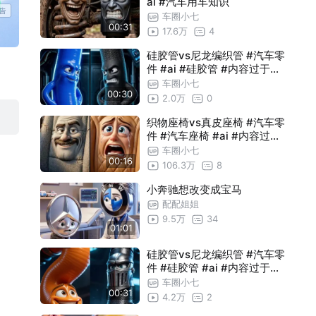
ai #汽车用车知识
车圈小七
00:31
17.6万
4
硅胶管vs尼龙编织管 #汽车零
件 #ai #硅胶管 #内容过于真
实
车圈小七
00:30
2.0万
0
织物座椅vs真皮座椅 #汽车零
件 #汽车座椅 #ai #内容过于
真实
车圈小七
00:16
106.3万
8
小奔驰想改变成宝马
配配姐姐
9.5万
34
01:01
硅胶管vs尼龙编织管 #汽车零
件 #硅胶管 #ai #内容过于真
实
车圈小七
00:31
4.2万
2