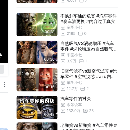
4.0万
7
不换刹车油的危害 #汽车零件
#刹车油更换 #内容过于真实
车圈小七
00:31
2185
0
自然吸气VS涡轮增压 #汽车
零件 #涡轮增压vs自然吸气 #
AI动画 #汽车用车知识
车圈小七
00:30
3.9万
1
旧空气滤芯vs新空气滤芯 #汽
车零件 #空气滤芯 #ai #内容
过于真实
车圈小七
00:16
12.7万
2
汽车零件的对决
索尔说车
132.0万
28
00:48
老弹簧vs新弹簧 #汽车零件 #