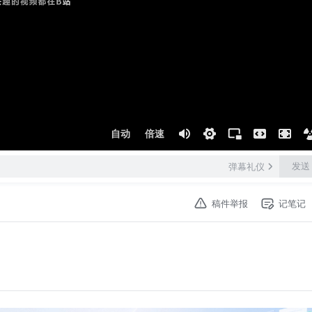
自动
倍速
发送
弹幕礼仪
稿件举报
记笔记