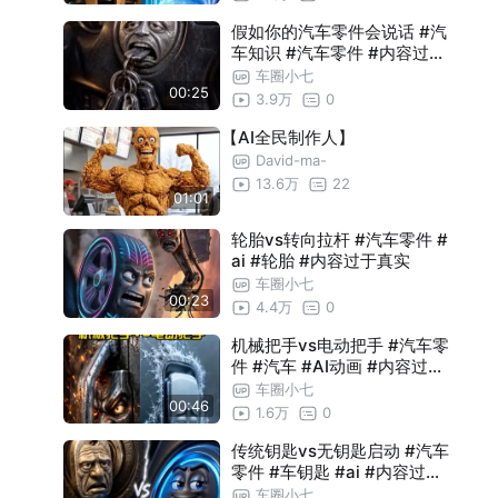
假如你的汽车零件会说话 #汽
车知识 #汽车零件 #内容过于
真实 #涨知识
车圈小七
00:25
3.9万
0
【AI全民制作人】
David-ma-
13.6万
22
01:01
轮胎vs转向拉杆 #汽车零件 #
ai #轮胎 #内容过于真实
车圈小七
00:23
4.4万
0
机械把手vs电动把手 #汽车零
件 #汽车 #AI动画 #内容过于
真实
车圈小七
00:46
1.6万
0
传统钥匙vs无钥匙启动 #汽车
零件 #车钥匙 #ai #内容过于
真实
车圈小七