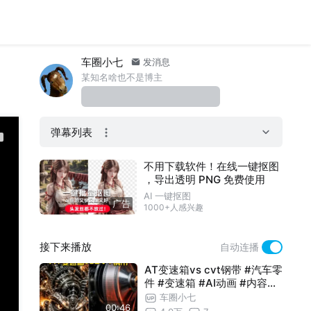
车圈小七
发消息
某知名啥也不是博主
弹幕列表
不用下载软件！在线一键抠图
，导出透明 PNG 免费使用
AI 一键抠图
广告
1000+人感兴趣
接下来播放
自动连播
AT变速箱vs cvt钢带 #汽车零
件 #变速箱 #AI动画 #内容过
于真实
车圈小七
00:46