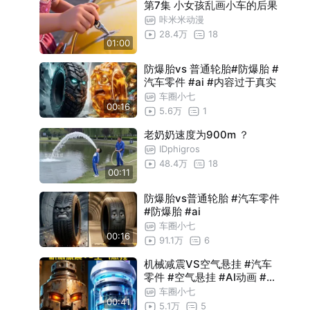
第7集 小女孩乱画小车的后果
咔米米动漫
28.4万
18
01:00
防爆胎vs 普通轮胎#防爆胎 #
汽车零件 #ai #内容过于真实
车圈小七
00:16
5.6万
1
老奶奶速度为900m ？
IDphigros
48.4万
18
00:11
防爆胎vs普通轮胎 #汽车零件
#防爆胎 #ai
车圈小七
00:16
91.1万
6
机械减震VS空气悬挂 #汽车
零件 #空气悬挂 #AI动画 #内
容过于真实
车圈小七
00:41
5.1万
5