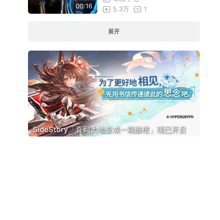
00:16
5.3万
1
展开
SideStory「直到大地变成一颗酸橙」现已开启