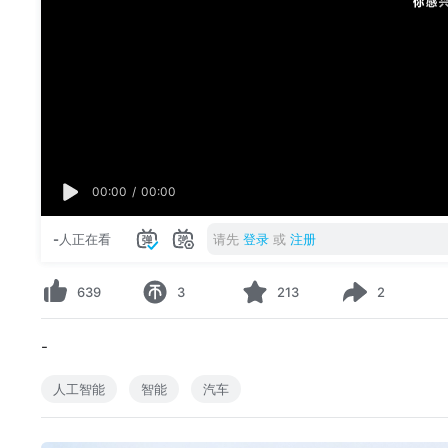
00:00
/
00:00
-
人正在看
请先
登录
或
注册
639
3
213
2
-
人工智能
智能
汽车