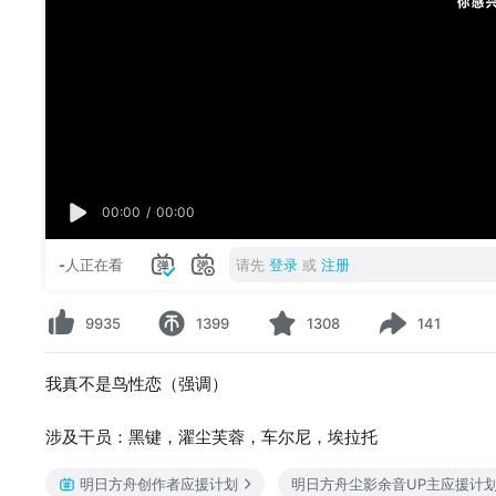
00:00
/
00:00
-
人正在看
请先
登录
或
注册
9935
1399
1308
141
我真不是鸟性恋（强调）
涉及干员：黑键，濯尘芙蓉，车尔尼，埃拉托
明日方舟创作者应援计划
明日方舟尘影余音UP主应援计