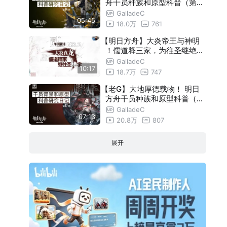
舟干员种族和原型科普（第十
四期）【瓦莱塔学会】
GalladeC
05:45
18.0万
761
【明日方舟】大炎帝王与神明
！儒道释三家，为往圣继绝学
（午间翼话01 下）
GalladeC
10:17
18.7万
747
【老G】大地厚德载物！ 明日
方舟干员种族和原型科普（第
十七期）【瓦莱塔学会】
GalladeC
07:13
20.8万
807
展开