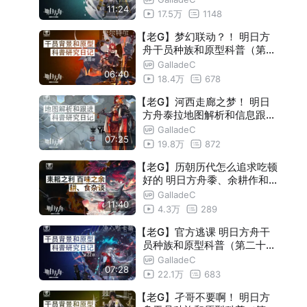
11:24
17.5万
1148
【老G】梦幻联动？！ 明日方
舟干员种族和原型科普（第十
六期）【瓦莱塔学会】
GalladeC
06:40
18.4万
678
【老G】河西走廊之梦！ 明日
方舟泰拉地图解析和信息跟进
【瓦莱塔学会】
GalladeC
07:25
19.8万
872
【老G】历朝历代怎么追求吃顿
好的 明日方舟黍、余耕作和饮
食杂谈【瓦莱塔学会】
GalladeC
11:40
4.3万
289
【老G】官方逃课 明日方舟干
员种族和原型科普（第二十二
期）【瓦莱塔学会】
GalladeC
07:28
22.1万
683
【老G】孑哥不要啊！ 明日方