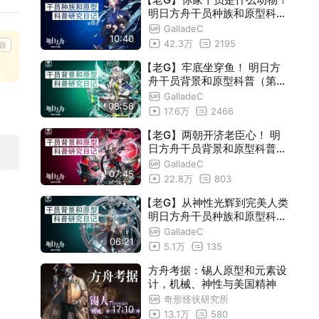
明日方舟干员种族和原型科普
（第一期）
GalladeC
10:40
42.3万
2195
【老G】牢底坐穿鱼！ 明日方
舟干员背景和原型科普（第七
期）
GalladeC
08:56
17.6万
2466
【老G】两朝开济老臣心！ 明
日方舟干员背景和原型科普（
第九期）【瓦莱塔学会】
GalladeC
07:45
22.8万
803
【老G】从神性光辉到完美人类
明日方舟干员种族和原型科普
（第三十八点五期）【瓦莱塔
GalladeC
06:21
学会】
5.1万
135
方舟考据：锡人原型和元素设
计，机械、神性与美国精神
奇形怪状研究所
17:10
13.1万
580