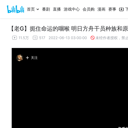
首页
番剧
直播
游戏中心
会员购
漫画
赛事
【老G】扼住命运的咽喉 明日方舟干员种族和
11.5万
517
2022-06-13 03:00:00
未经作者授权，禁
关注