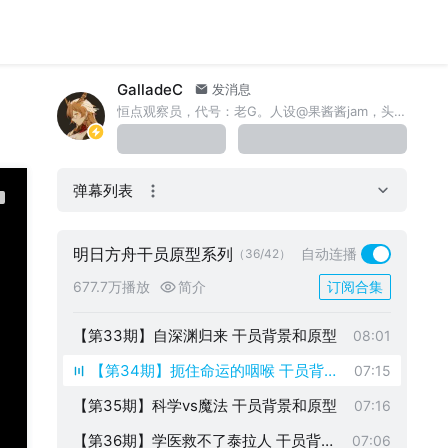
原型
【第24期】欢乐牛牛 干员背景和原型
06:10
【第25期】水母打街机 干员背景和原型
07:33
GalladeC
【第26期】集结于军旗之下怒吼吧 干员
发消息
06:36
恒点观察员，代号：老G。人设@果酱酱jam，头像@虬墨一型
背景和原型
【第27期】行走的表情包*2 干员背景和
08:18
原型
【第28期】物理超度 干员背景和原型
07:11
弹幕列表
【第29期】低眉警告 干员背景和原型
06:57
【第30期】酒中仙 干员背景和原型
10:01
明日方舟干员原型系列
自动连播
（36/42）
【第31期】薮大友 干员背景和原型
08:39
677.7万播放
简介
订阅合集
【第32期】阿尔推莉雅 干员背景和原型
08:07
【第33期】自深渊归来 干员背景和原型
08:01
【第34期】扼住命运的咽喉 干员背景
07:15
和原型
【第35期】科学vs魔法 干员背景和原型
07:16
【第36期】学医救不了泰拉人 干员背景
07:06