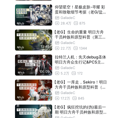
仰望星空！星极皮肤-寻耀 彩
蛋和致敬细节考据（老G/盐鱼
料理长）【瓦莱塔学会】
GalladeC
05:43
28.4万
875
【老G】生命的重量 明日方舟
干员种族和原型科普（第三十
八期）【瓦莱塔学会】
GalladeC
13:45
22.7万
1344
拉特兰人机：先天debug圣体
明日方舟众生行记&PCS主机
设定不正经解析
GalladeC
06:09
5.2万
172
【老G】一库走，Sekiro！明日
方舟干员种族和原型科普（第
五期）
GalladeC
08:31
17.2万
845
【老G】疯狂挖坑的(伪)最后一
期 明日方舟干员种族和原型科
普（第四期）
GalladeC