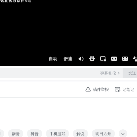
自动
倍速
发送
弹幕礼仪
稿件举报
记笔记
划
剧情
科普
手机游戏
解说
明日方舟