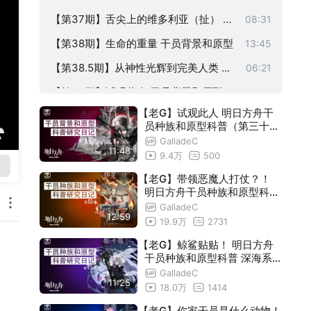
和原型
【第37期】舌尖上的维多利亚（扯） 干
08:31
员背景和原型
【第38期】生命的重量 干员背景和原型
13:45
【第38.5期】从神性光辉到完美人类 干
06:21
员背景和原型
【第39期】试观此人 干员背景和原型
11:48
【老G】试观此人 明日方舟干
员种族和原型科普（第三十九
期）【瓦莱塔学会】
GalladeC
11:48
9.4万
500
【老G】带领恶魔人打仗？！
明日方舟干员种族和原型科普
（第三期）
GalladeC
12:59
19.9万
2731
【老G】鲸鲨贴贴！ 明日方舟
干员种族和原型科普 深海系特
别篇（第四点儿五期）
GalladeC
11:25
18.0万
1414
【老G】你家干员是什么动物！