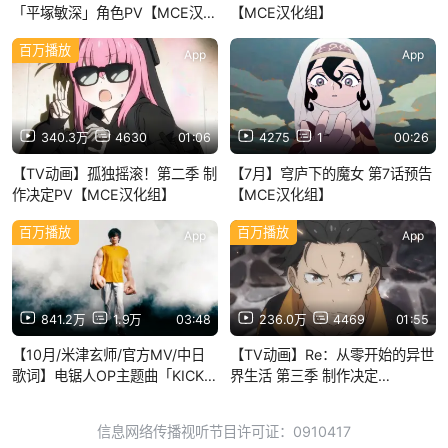
「平塚敏深」角色PV【MCE汉化
【MCE汉化组】
组】
百万播放
App
App
340.3万
4630
01:06
4275
1
00:26
【TV动画】孤独摇滚！第二季 制
【7月】穹庐下的魔女 第7话预告
作决定PV【MCE汉化组】
【MCE汉化组】
百万播放
百万播放
App
App
841.2万
1.9万
03:48
236.0万
4469
01:55
【10月/米津玄师/官方MV/中日
【TV动画】Re：从零开始的异世
歌词】电锯人OP主题曲「KICK
界生活 第三季 制作决定
BACK」官方MV【MCE汉化组】
PV【MCE汉化组】
信息网络传播视听节目许可证：0910417