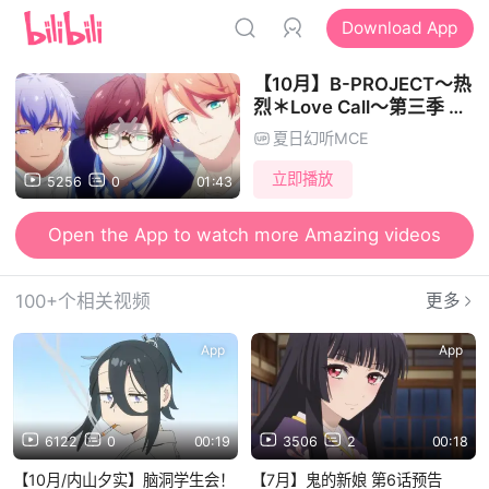
Download App
【10月】B-PROJECT～热
烈＊Love Call～第三季 正
式PV【MCE汉化组】
夏日幻听MCE
立即播放
5256
0
01:43
Open the App to watch more Amazing videos
100+个相关视频
更多
App
App
6122
0
00:19
3506
2
00:18
【10月/内山夕实】脑洞学生会！
【7月】鬼的新娘 第6话预告