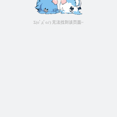
Σ(oﾟдﾟoﾉ) 无法找到该页面~