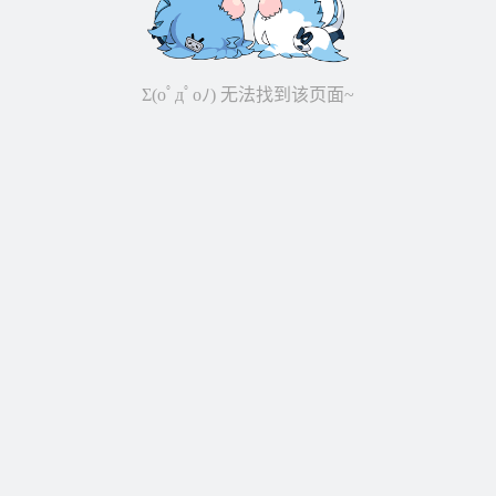
Σ(oﾟдﾟoﾉ) 无法找到该页面~