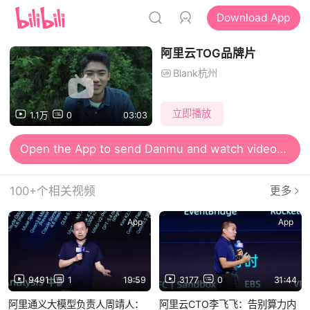
Download App
阿里云TOG品牌片
Blank杭州
立即播放
1.1万
0
03:03
Open the App to send Danmu and watch videos together
100+个相关视频
更多
App
App
9491
1
19:59
3177
0
31:44
阿里通义大模型负责人周靖人：
阿里云CTO李飞飞：告别算力内