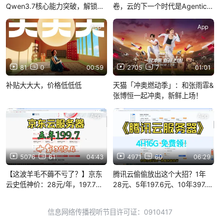
Qwen3.7核心能力突破，解锁实
卷，云的下一个时代是Agentic
Cloud
用新场景
App
App
81
0
00:59
2705
7
01:01
补贴大大大，价格低低低
天猫「冲奥燃动季」：和张雨霏&
张博恒一起冲奥，新鲜上场！
App
App
5076
61
04:43
4971
60
06:29
【这波羊毛不薅不亏了？】京东
腾讯云偷偷放出这个大招？1年
云史低神价：28元/年，197.7
28元、5年197.6元、10年397.5
元/5年！395.4元解锁10年“超值
元！这配置和价格，吓得我手机
传家宝”，享200Mbps带宽+隐藏
差点掉地上！薅！哇！！
信息网络传播视听节目许可证：0910417
福利！别错过了！哇！！