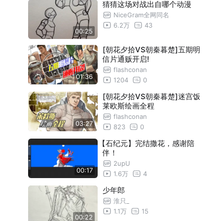
黑神话:悟空 天蓬元帅(打稿勾线)
07:19
猜猜这场对战出自哪个动漫
NiceGram全网同名
黑神话:悟空 天蓬元帅(上色)
08:47
6.2万
43
00:25
黑神话:悟空 天蓬元帅(明信片展示+下作
01:51
[朝花夕拾VS朝秦暮楚]五期明
抽签)
黑神话:悟空 猪八戒(打稿勾线)
05:40
信片通贩开启!
flashconan
黑神话:悟空 猪八戒(上色)
05:11
01:36
1204
0
悟空特别篇专页+八戒明信片+下作抽签
03:58
[朝花夕拾VS朝秦暮楚]迷宫饭
莱欧斯绘画全程
BLEACH 阿散井恋次(打稿勾线)
03:50
flashconan
BLEACH 阿散井恋次(上色+刺青)
03:27
03:14
823
0
转史 维鲁德拉(素体打稿勾线)
05:21
【石纪元】完结撒花，感谢陪
伴！
转史 维鲁德拉(服装打稿勾线)
05:30
2upU
00:17
1.6万
4
转史 维鲁德拉(服装上色)
03:23
少年郎
转史 维鲁德拉(素体上色)
02:52
淮只_
转史 维鲁德拉(与利姆路互动彩蛋)
00:37
1.1万
15
00:22