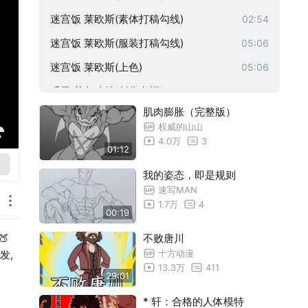
迷宫饭 莱欧斯(素体打稿勾线)
02:54
迷宫饭 莱欧斯(服装打稿勾线)
05:06
迷宫饭 莱欧斯(上色)
05:06
盾勇 艾尔哈特(创作考据)
15:31
肌肉膨胀（完整版）
盾勇 艾尔哈特(打稿勾线)
04:49
权威的山山
盾勇 艾尔哈特(上色)
02:41
4.0万
3
01:12
迷宫饭 森西(创作考据)
00:56
我的姿态，即是规则
迷宫饭 森西(打稿勾线)
07:35
速写MAN
1.7万
4
迷宫饭 森西(上色)
05:46
00:19
迷宫饭 森西(明信片展示)
01:40

不败唐川
十方动漫
转发,
黑神话:悟空特别篇明信片印量调查
04:04
13.3万
411
29:01
黑神话:悟空 马天霸(打稿勾线)
12:12
* 轩：合格的人体模特
黑神话:悟空 马天霸(上色)
06:22