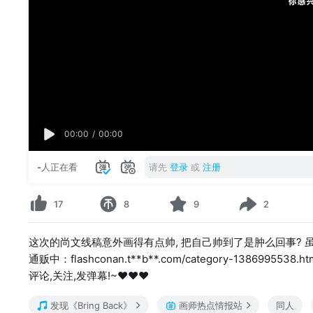
00:00
/
00:00
-
人正在看
请先
登录
或
注册
17
8
9
2
这次的尚文线稿意外画得有点帅, 把自己帅到了是肿么回事? 虽
通贩中：flashconan.t**b**.com/category-13869955
评论,关注,发弹幕!~❤❤❤
发现《Bring Back》
画师热点情报站
同人