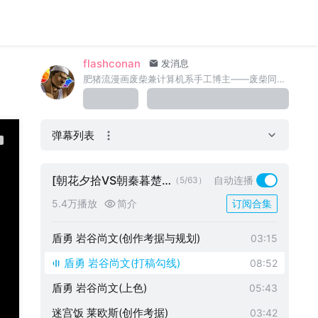
flashconan
发消息
肥猪流漫画废柴兼计算机系手工博主——废柴同内啥叔。flashconanACG绘画同好交流 QQ群：202237257
弹幕列表
神海 内森德雷克(创作前重温游戏角色)
22:34
[朝花夕拾VS朝秦暮楚]
自动连播
（5/63）
神海 内森德雷克(打稿勾线)
07:58
分步绘画过程
5.4万播放
简介
订阅合集
神海 内森德雷克(上色)
04:05
盾勇 岩谷尚文(创作考据与规划)
03:15
盾勇 岩谷尚文(打稿勾线)
08:52
盾勇 岩谷尚文(上色)
05:43
迷宫饭 莱欧斯(创作考据)
03:42