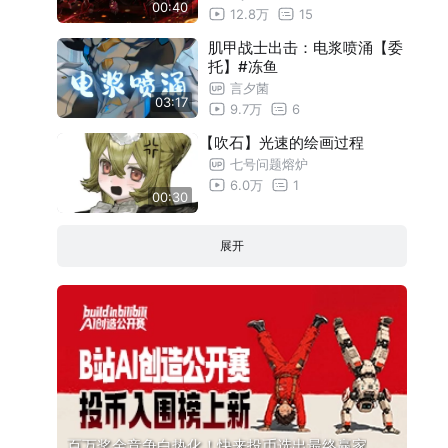
00:40
12.8万
15
转史 岚牙(A版)上色+与利姆路互动彩蛋
05:49
肌甲战士出击：电浆喷涌【委
转史 凯金(打稿)
13:06
托】#冻鱼
言夕菌
转史 凯金(勾线)
05:58
03:17
9.7万
6
转史 凯金(上色)
10:32
【吹石】光速的绘画过程
转史 凯金(与利姆路互动彩蛋)
09:52
七号问题熔炉
6.0万
1
00:30
展开
百万奖金竞争白热化！快来投币选出最终赢家