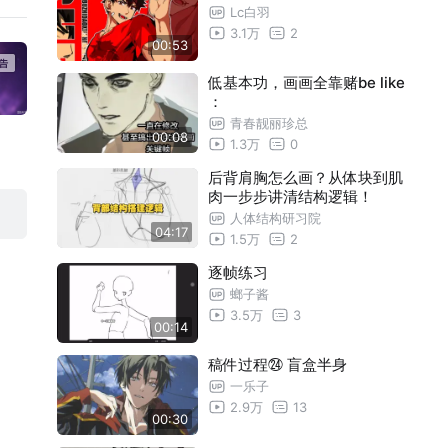
Lc白羽
3.1万
2
黑神话:悟空 黑风大王(打稿勾线)
10:53
00:53
黑神话:悟空 黑风大王(上色)
07:43
低基本功，画画全靠赌be like
：
黑神话:悟空 黑风大王/黑熊精(明信片展
01:38
青春靓丽珍总
示)
00:08
黑神话:悟空 皓斧力士(打稿勾线)
11:13
1.3万
0
黑神话:悟空 皓斧力士(上色)
07:00
后背肩胸怎么画？从体块到肌
肉一步步讲清结构逻辑！
黑神话:悟空 皓斧力士(明信片展示+下作
01:47
人体结构研习院
04:17
1.5万
2
抽签)
黑神话:悟空 黑熊精(打稿勾线)
07:26
逐帧练习
黑神话:悟空 黑熊精(上色)
05:45
螂子酱
黑神话:悟空 黑熊精(B款明信片展示+下
01:38
3.5万
3
00:14
作抽签)
黑神话:悟空 不能(打稿勾线)
05:19
稿件过程㉔ 盲盒半身
黑神话:悟空 不能(上色)
05:11
一乐子
2.9万
13
黑神话:悟空 不能(明信片展示+下作抽签)
01:49
00:30