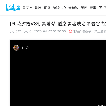
首页
番剧
直播
游戏中心
会员购
漫画
赛事
[朝花夕拾VS朝秦暮楚]盾之勇者成名录岩谷
337
0
2026-04-02 01:30:00
未经作者授权，禁止转
关注