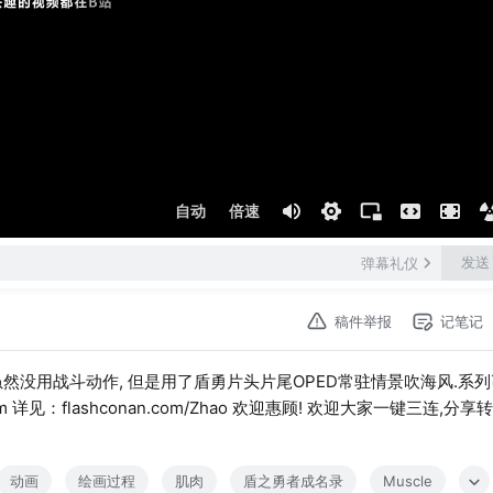
自动
倍速
发送
弹幕礼仪
稿件举报
记笔记
然没用战斗动作, 但是用了盾勇片头片尾OPED常驻情景吹海风.系列
38.htm 详见：flashconan.com/Zhao 欢迎惠顾! 欢迎大家一键三连,分享
动画
绘画过程
肌肉
盾之勇者成名录
Muscle