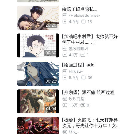
转史 矮人王(素体下装打稿勾线)
06:10
给孩子留点隐私…
转史 矮人王(铠甲外装打稿勾线)
06:03
-HeloiseSunrise-
4.9万
16
转史 矮人王(素体下装上色)
04:17
20:20
转史 矮人王(铠甲外装上色)
03:41
【加油吧中村君】太帅就不好
笑了中村君……！
转史 矮人王 (与利姆路互动彩蛋)
01:13
無效咖啡因
00:30
4.1万
1
转史 村长(打稿)
04:51
【绘画过程】ado
转史 村长(勾线)
05:20
Hirusu-
转史 村长(上色+与利姆路互动彩蛋)
04:51
6.9万
36
00:22
转史 岚牙(B版)打稿
04:08
【舟朔望】源石痛 绘画过程
转史 岚牙(B版)勾线
05:34
坎坎而棠
1.6万
8
转史 岚牙(B版)上色+与利姆路互动彩蛋
07:36
01:04
转史 岚牙(A版)打稿
04:03
【板绘】火麟飞：七天打穿异
次元，哥先让你十万年！女人
转史 岚牙(A版)勾线
06:36
和胜利我都要！
Mjx_-