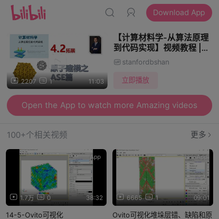
Download App
【计算材料学-从算法原理
到代码实现】视频教程 |
4.2_原子建模之ASE篇
stanfordbshan
立即播放
2207
1
11:03
Open the App to watch more Amazing videos
100+个相关视频
更多
App
App
1.7万
0
38:32
6665
1
09:01
14-5-Ovito可视化
Ovito可视化堆垛层错、缺陷和原