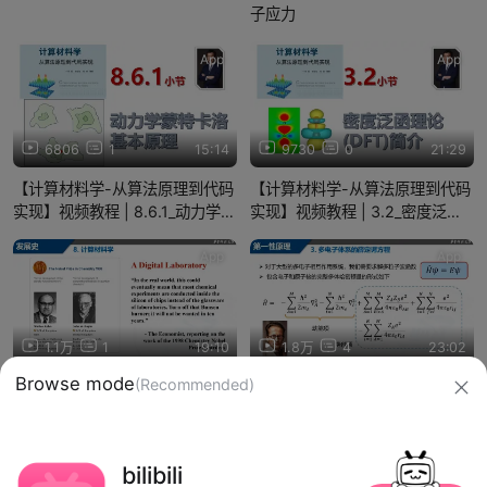
子应力
App
App
6806
1
15:14
9730
0
21:29
【计算材料学-从算法原理到代码
【计算材料学-从算法原理到代码
实现】视频教程 | 8.6.1_动力学蒙
实现】视频教程 | 3.2_密度泛函
特卡洛基本原理
理论DFT简介
App
App
1.1万
1
19:10
1.8万
4
23:02
Browse mode
(Recommended)
01-1-计算材料学简介
04-2-第一性原理计算概念
信息网络传播视听节目许可证：0910417
bilibili
网络文化经营许可证 沪网文【2019】3804-274号