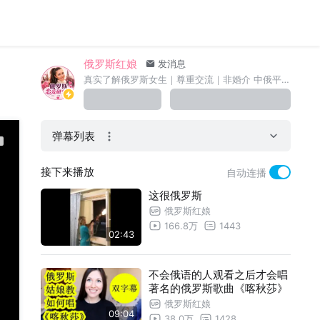
俄罗斯红娘
发消息
真实了解俄罗斯女生｜尊重交流｜非婚介 中俄平台：hleba.cn
弹幕列表
接下来播放
自动连播
这很俄罗斯
俄罗斯红娘
166.8万
1443
02:43
不会俄语的人观看之后才会唱
著名的俄罗斯歌曲《喀秋莎》
俄罗斯红娘
09:04
38.0万
1428