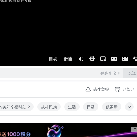
自动
倍速
发送
弹幕礼仪
稿件举报
记笔记
的美好幸福时刻
战斗民族
生活
日常
俄罗斯