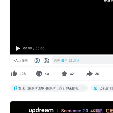
00:00
/
00:00
-
人正在看
请先
登录
或
注册
428
40
62
39
发现《俄罗斯国歌-俄罗斯，我们神圣的祖国》
记录生活