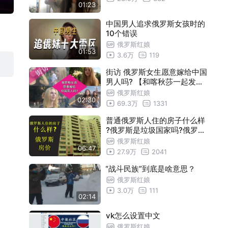
01:23
中国男人追求俄罗斯女孩时的
10个错误
俄罗斯红娘
01:53
3.6万
119
街访 俄罗斯女生愿意嫁给中国
男人吗? 【和喀秋莎一起发现
俄罗斯】
俄罗斯红娘
02:30
69.3万
1331
普通俄罗斯人住的房子什么样
?俄罗斯是垃圾国家吗?俄罗斯
小城市房价、俄罗斯人不爱笑
俄罗斯红娘
06:47
的原因、俄罗斯街风情
27.9万
2041
“战斗民族”到底是啥意思？
俄罗斯红娘
3.0万
111
02:14
vk怎么设置中文
俄罗斯红娘