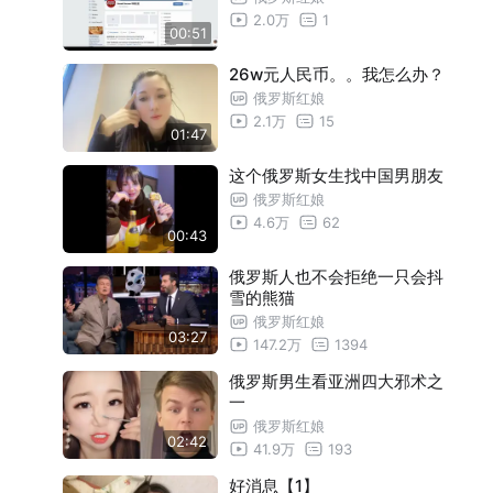
2.0万
1
00:51
26w元人民币。。我怎么办？
俄罗斯红娘
2.1万
15
01:47
这个俄罗斯女生找中国男朋友
俄罗斯红娘
4.6万
62
00:43
俄罗斯人也不会拒绝一只会抖
雪的熊猫
俄罗斯红娘
03:27
147.2万
1394
俄罗斯男生看亚洲四大邪术之
一
俄罗斯红娘
02:42
41.9万
193
好消息【1】