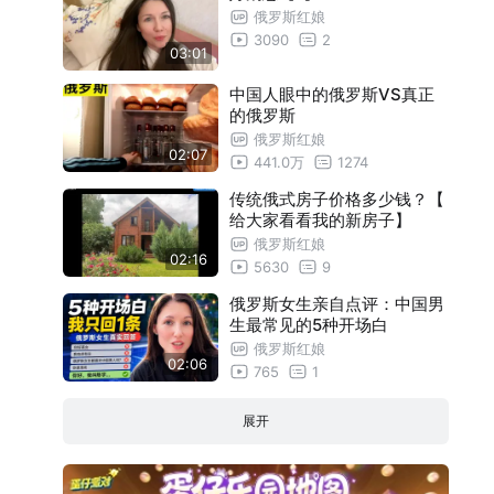
俄罗斯红娘
3090
2
03:01
中国人眼中的俄罗斯VS真正
的俄罗斯
俄罗斯红娘
02:07
441.0万
1274
传统俄式房子价格多少钱？【
给大家看看我的新房子】
俄罗斯红娘
02:16
5630
9
俄罗斯女生亲自点评：中国男
生最常见的5种开场白
俄罗斯红娘
02:06
765
1
展开