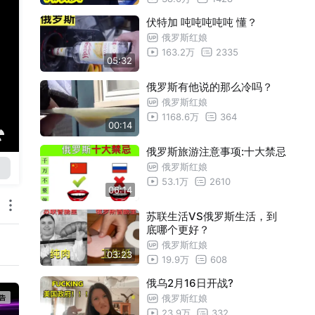
伏特加 吨吨吨吨吨 懂？
俄罗斯红娘
163.2万
2335
05:32
俄罗斯有他说的那么冷吗？
俄罗斯红娘
1168.6万
364
00:14
俄罗斯旅游注意事项:十大禁忌
俄罗斯红娘
53.1万
2610
06:14
苏联生活VS俄罗斯生活，到
底哪个更好？
俄罗斯红娘
03:23
19.9万
608
俄乌2月16日开战?
俄罗斯红娘
23.9万
332