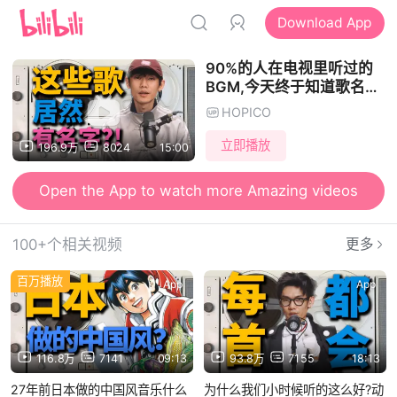
Download App
90%的人在电视里听过的
BGM,今天终于知道歌名了
丨HOPICO
HOPICO
立即播放
196.9万
8024
15:00
Open the App to watch more Amazing videos
100+个相关视频
更多
百万播放
App
App
116.8万
7141
09:13
93.8万
7155
18:13
27年前日本做的中国风音乐什么
为什么我们小时候听的这么好?动