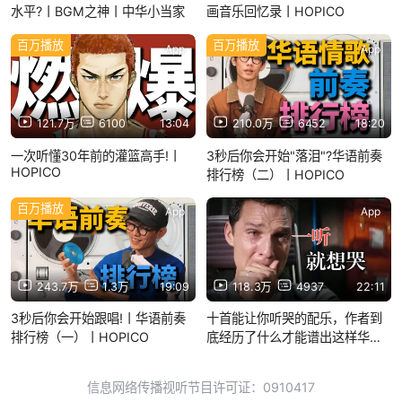
水平?丨BGM之神丨中华小当家
画音乐回忆录丨HOPICO
百万播放
百万播放
App
App
121.7万
6100
13:04
210.0万
6452
18:20
一次听懂30年前的灌篮高手!丨
3秒后你会开始"落泪"?华语前奏
HOPICO
排行榜（二）丨HOPICO
百万播放
App
App
243.7万
1.3万
19:09
118.3万
4937
22:11
3秒后你会开始跟唱!丨华语前奏
十首能让你听哭的配乐，作者到
排行榜（一）丨HOPICO
底经历了什么才能谱出这样华丽
的乐章？
信息网络传播视听节目许可证：0910417