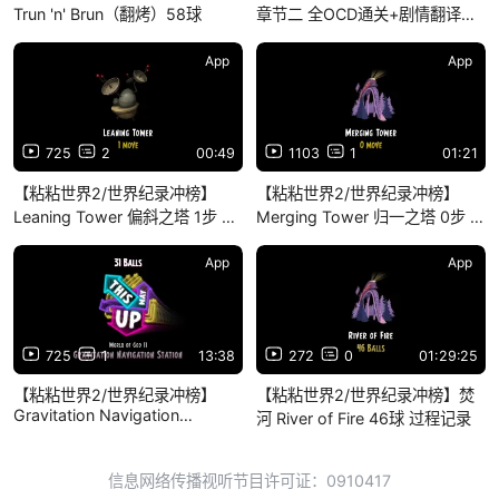
Trun 'n' Brun（翻烤）58球
章节二 全OCD通关+剧情翻译合
集
App
App
725
2
00:49
1103
1
01:21
【粘粘世界2/世界纪录冲榜】
【粘粘世界2/世界纪录冲榜】
Leaning Tower 偏斜之塔 1步 过
Merging Tower 归一之塔 0步 过
程记录
程记录
App
App
725
1
13:38
272
0
01:29:25
【粘粘世界2/世界纪录冲榜】
【粘粘世界2/世界纪录冲榜】焚
Gravitation Navigation
河 River of Fire 46球 过程记录
Station（重力导航站）31球 过
程记录
信息网络传播视听节目许可证：0910417