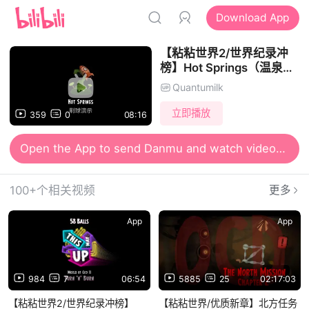
Download App
【粘粘世界2/世界纪录冲
榜】Hot Springs（温泉）
刷球演示视频（最多可
Quantumilk
900+球）
立即播放
359
0
08:16
Open the App to send Danmu and watch videos together
100+个相关视频
更多
App
App
984
7
06:54
5885
25
02:17:03
【粘粘世界2/世界纪录冲榜】
【粘粘世界/优质新章】北方任务