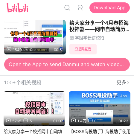
Download App
给大家分享一个4月春招海
投神器——网申自动简历填
充插件
学姐学长讲校招
立即播放
1540
0
00:51
Open the App to send Danmu and watch videos together
100+个相关视频
更多
App
App
5765
5
01:07
1.4万
0
01:23
给大家分享一个校招网申自动填
【BOSS海投助手】海投助手使用