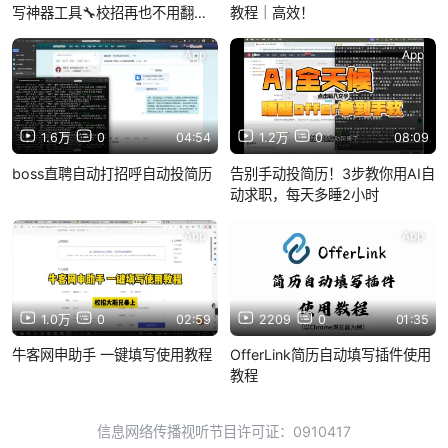
写神器工具🔧校招再也不用翻来
教程｜高效！
覆去的复制粘贴了！
App
App
1.6万
0
04:54
1.2万
0
08:09
boss直聘自动打招呼自动投简历
告别手动投简历！3步教你用AI自
动求职，每天多睡2小时
App
App
1.0万
0
02:59
2209
0
01:35
牛客网申助手 一键填写使用教程
OfferLink简历自动填写插件使用
教程
信息网络传播视听节目许可证：0910417