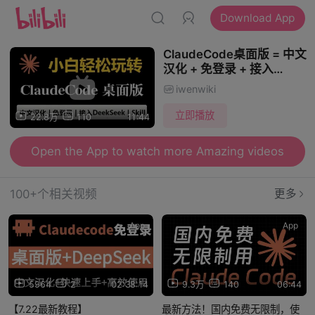
Download App
ClaudeCode桌面版 = 中文
汉化 + 免登录 + 接入
DeekSeek + 安装自己的
iwenwiki
Skill
立即播放
22.8万
110
11:44
Open the App to watch more Amazing videos
100+个相关视频
更多
App
App
5964
2
02:38:14
9.3万
140
06:44
【7.22最新教程】
最新方法！国内免费无限制，使