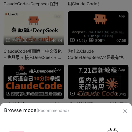
ClaudeCode+Deepseek保姆级
用Claude Code！
教学！无需科学上网，免登录｜
汉化 + 免登 + 自定义 Skill.小白
App
App
新手一遍学会！
7766
12
02:46:34
31.5万
209
07:59
ClaudeCode桌面版 = 中文汉化
为什么Claude
+ 免登录 + 接入DeekSeek + 安
Code+DeepSeekV4是最有性价
装自己的Skill
比的个人AI Agent?
App
App
2.0万
161
01:13:01
7400
53
03:42
10分钟安装ClaudeCode并接入
【3分钟速通】Claude安装+汉化
Browse mode
(Recommended)
DeepSeek，入门安装+环境配置
+白嫖opus4.8教程
全流程详解并应用实战！
信息网络传播视听节目许可证：0910417