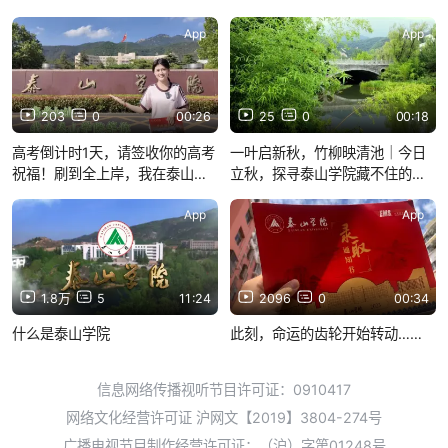
App
App
203
0
00:26
25
0
00:18
高考倒计时1天，请签收你的高考
一叶启新秋，竹柳映清池｜今日
祝福！刷到全上岸，我在泰山学
立秋，探寻泰山学院藏不住的亭
院等你！
园雅趣。
App
App
1.8万
5
11:24
2096
0
00:34
什么是泰山学院
此刻，命运的齿轮开始转动……
信息网络传播视听节目许可证：0910417
网络文化经营许可证 沪网文【2019】3804-274号
广播电视节目制作经营许可证：（沪）字第01248号