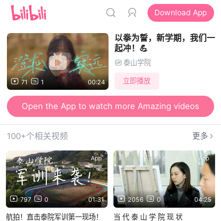
Download App
以拳为誓，新学期，我们一
起冲！💪
泰山学院
立即播放
71
1
00:24
Open the App to watch more Amazing videos
100+个相关视频
更多
App
App
797
0
01:31
2056
0
04:25
航拍！直击泰院军训第一现场！
当 代 泰 山 学 院 现 状