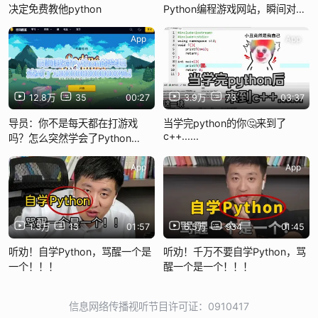
决定免费教他python
Python编程游戏网站，瞬间对
Python的喜爱程度达到了
1000000%！！！
App
App
12.8万
35
00:27
3.9万
73
03:37
导员：你不是每天都在打游戏
当学完python的你🤔来到了
c++......
吗？怎么突然学会了Python
啊！！！！！
App
App
1.3万
13
01:57
6.5万
934
01:45
听劝！自学Python，骂醒一个是
听劝！千万不要自学Python，骂
一个！！！
醒一个是一个！！！
信息网络传播视听节目许可证：0910417