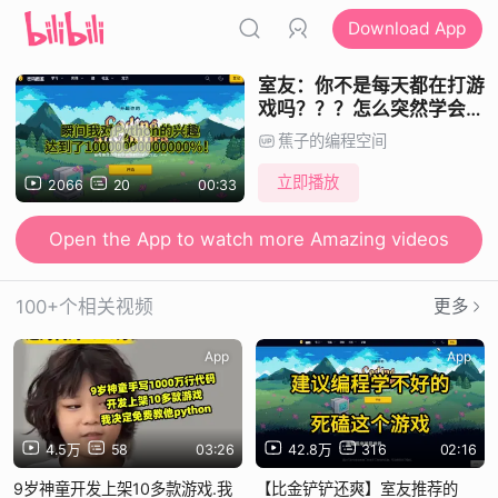
Download App
室友：你不是每天都在打游
戏吗？？？怎么突然学会了
Python啊！！！
蕉子的编程空间
立即播放
2066
20
00:33
Open the App to watch more Amazing videos
100+个相关视频
更多
App
App
4.5万
58
03:26
42.8万
316
02:16
9岁神童开发上架10多款游戏.我
【比金铲铲还爽】室友推荐的