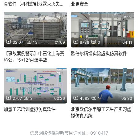
真软件（机械密封泄露灭火失
业更安全
败）
App
App
32.0万
13
01:09
8788
0
04:11
【事故案例警示】中石化上海赛
欧倍尔精馏实验虚拟仿真软件
科公司“5•12”闪爆事故
App
App
2707
3
03:26
4582
1
05:33
加氢工艺培训虚拟仿真软件
北京欧倍尔甲醇工艺生产实习虚
拟仿真系统
信息网络传播视听节目许可证：0910417