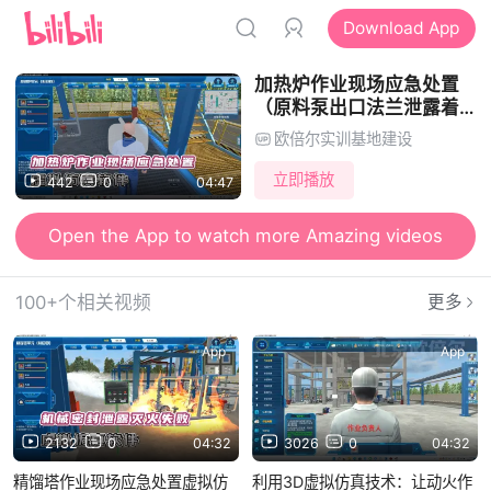
Download App
加热炉作业现场应急处置
（原料泵出口法兰泄露着
火）虚拟仿真
欧倍尔实训基地建设
立即播放
442
0
04:47
Open the App to watch more Amazing videos
100+个相关视频
更多
App
App
2132
0
04:32
3026
0
04:32
精馏塔作业现场应急处置虚拟仿
利用3D虚拟仿真技术：让动火作