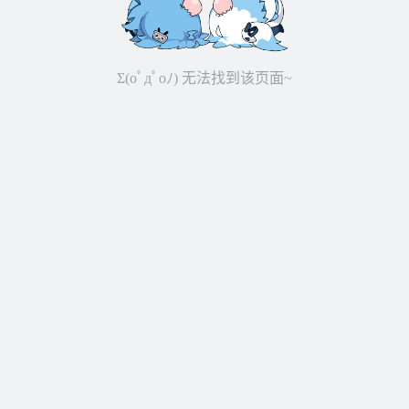
Σ(oﾟдﾟoﾉ) 无法找到该页面~