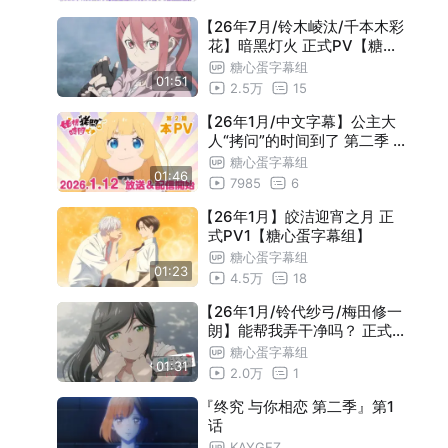
季 正式PV2【糖心蛋字幕组】
【1月11日/中字】皎洁迎宵之月 正式PV2
01:01
【26年7月/铃木崚汰/千本木彩
【糖心蛋字幕组】
【26年1月/铃代纱弓/梅田修一朗】能帮
01:31
花】暗黑灯火 正式PV【糖心
蛋字幕组】
糖心蛋字幕组
我弄干净吗？ 正式PV2【糖心蛋字幕组
【1月/市之濑加那】厄里斯的圣杯 PV3
01:35
01:51
2.5万
15
】
【糖心蛋字幕组】
【1月/中字】我推的孩子 正式PV2【糖心
01:17
【26年1月/中文字幕】公主大
人“拷问”的时间到了 第二季
蛋字幕组】
【1月/和泉风花】黑月：月之祭坛 正式P
01:55
正式PV【糖心蛋字幕组】
糖心蛋字幕组
V【糖心蛋字幕组】
01:46
【1月/松冈祯丞】超时空辉夜姬 正式PV2
01:40
7985
6
【官方中字】
【1月】阿尔涅的事件簿 正式PV2【糖心
【26年1月】皎洁迎宵之月 正
01:08
式PV1【糖心蛋字幕组】
蛋字幕组】
【1月11日/女王蜂】地狱乐 第二季 正式P
01:12
糖心蛋字幕组
01:23
4.5万
18
V3【糖心蛋字幕组】
【1月/中字】靠死亡游戏混饭吃。游戏P
01:36
【26年1月/铃代纱弓/梅田修一
V2「废弃大楼」【糖心蛋字幕组】
【1月/中字】勇者之屑 正式PV2【糖心蛋
01:33
朗】能帮我弄干净吗？ 正式P
V1【糖心蛋字幕组】
字幕组】
糖心蛋字幕组
【2月/中字】名侦探光之美少女！预告P
00:31
01:31
2.0万
1
V【糖心蛋字幕组】
『终究 与你相恋 第二季』第1
话
KAYGEZ