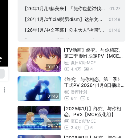
蛋字幕组】
预告【糖心蛋字幕组】
【26年1月/伊藤美来】「凭你也想讨伐魔
01:27
王？」被勇者小队逐出队伍，只好在王都
【26年1月/official髭男dism】达尔文事
01:49
自在过活 印象PV【糖心蛋字幕组】
变 正式预告【官方中字】
【26年1月/中文字幕】公主大人“拷问”的
01:46
时间到了 第二季 正式PV【糖心蛋字幕组
【26年1月/经典重置/关智一/松冈祯丞】
01:40
】
【TV动画】终究、与你相恋。
高校奇面组 正式PV【糖心蛋字幕组】
【26年1月/中文字幕】相反的你和我 正
01:40
第二季 制作决定PV【MCE汉
式PV4【糖心蛋字幕组】
化组】
【26年1月/中文字幕】勇者处刑 正式PV
01:34
夏日幻听MCE
01:20
4.4万
4
【糖心蛋字幕组】
【26年1月/大石昌良】非人学生与厌世教
01:42
《终究、与你相恋。第二季》
师 正式PV【糖心蛋字幕组】
【26年1月/中文字幕】转生之后的我变成
01:34
正式PV 2026年1月8日播出【
中文字幕】
番库计划
了龙蛋 正式PV【糖心蛋字幕组】
【26年1月/和泉风花】DARK MOON -黑
01:16
01:46
641
0
之月: 月之祭坛- 先导PV【糖心蛋字幕组
【26年1月/齐藤壮马】优雅贵族的休假指
01:57
【2025年1月】终究、与你相
】
恋。PV2【MCE汉化组】
南 正式PV【糖心蛋字幕组】
【26年1月】毒菇魔女/蘑菇魔女 特别PV
01:26
夏日幻听MCE
【糖心蛋字幕组】
01:47
【26年1月/中文字幕】卡片战斗先导者 D
01:36
3.4万
6
ivinez 幻真星战篇 正式PV【糖心蛋字幕
【1月1日/中字】泛而不精的我被逐出了
【2026年1月】终究、与你相
01:27