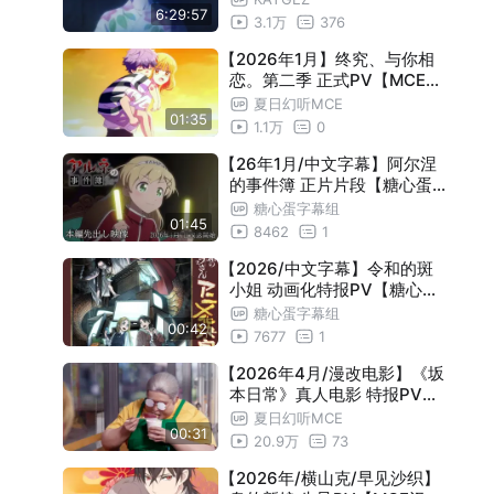
6:29:57
3.1万
376
【2026年1月】终究、与你相
恋。第二季 正式PV【MCE汉
化组】
夏日幻听MCE
01:35
1.1万
0
【26年1月/中文字幕】阿尔涅
的事件簿 正片片段【糖心蛋字
幕组】
糖心蛋字幕组
01:45
8462
1
【2026/中文字幕】令和的斑
小姐 动画化特报PV【糖心蛋
字幕组】
糖心蛋字幕组
00:42
7677
1
【2026年4月/漫改电影】《坂
本日常》真人电影 特报PV【
MCE汉化组】
夏日幻听MCE
00:31
20.9万
73
【2026年/横山克/早见沙织】