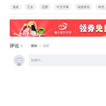
脚本：村井 雄、成尾 渚、谷畑ユキ
漫改
乙女
恋爱
中文字幕
动漫资讯
终究
キャラクターデザイン：しいばいお
サブキャラクターデザイン：平田雄三、奥山鈴奈
プロップデザイン：植田大貴、氏家嘉宏
美術監督：黒澤成江、植田渓史
美術設定：片岡 浩、天水 勝
色彩設定：日比智恵子
撮影監督：船越雄弦
編集：櫻井 崇
音楽：井内啓二
音楽制作：日音
音響監督：今泉雄一
音響制作会社：グロービジョン
アニメーションプロデューサー：櫻井 崇
アニメーション制作：颱風グラフィックス
◆MUSIC