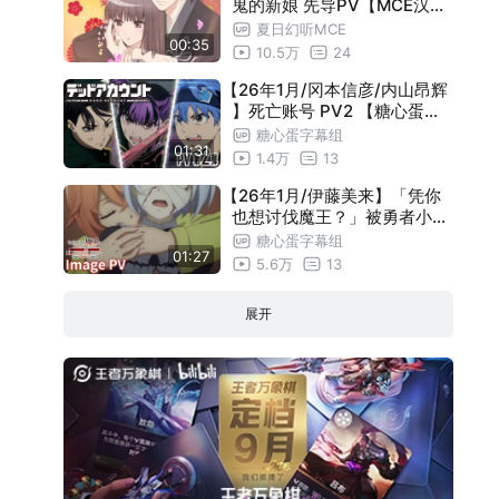
鬼的新娘 先导PV【MCE汉化
组】
夏日幻听MCE
00:35
10.5万
24
【26年1月/冈本信彦/内山昂辉
】死亡账号 PV2 【糖心蛋字
幕组】
糖心蛋字幕组
01:31
1.4万
13
【26年1月/伊藤美来】「凭你
也想讨伐魔王？」被勇者小队
逐出队伍，只好在王都自在过
糖心蛋字幕组
01:27
活 印象PV【糖心蛋字幕组】
5.6万
13
展开