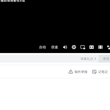
自动
倍速
发送
弹幕礼仪
稿件举报
记笔记