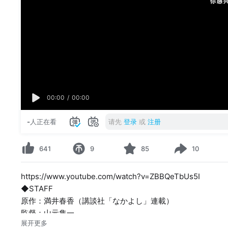
00:00
/
00:00
-
人正在看
请先
登录
或
注册
641
9
85
10
https://www.youtube.com/watch?v=ZBBQeTbUs5I
◆STAFF
原作：満井春香（講談社「なかよし」連載）
監督：山元隼一
展开更多
シリーズ構成：村井 雄