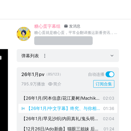
了！！正式PV【糖心蛋字幕组】
【26年1月/古川慎/铃代纱弓】29岁单身
01:45
冒险家的日常 PV2【糖心蛋字幕组】
【26年1月/手冢P】和青梅竹马之间不会
01:25
有恋爱喜剧 正式PV2【糖心蛋字幕组】
糖心蛋字幕组
【12月31日播出/OVA】辉夜大小姐想让
发消息
01:10
糖心蛋就是糖心蛋，平常会翻译搬运新番资讯，时不时还有些奇奇怪怪的东西。
我告白 通往大人的阶梯 正式PV【糖心蛋
【26年1月/中文字幕】金牌得主 第二季
01:21
字幕组】
正式PV1【糖心蛋字幕组】
【26年1月】为宠爱最推的义兄，我要努
00:46
弹幕列表
力活下去！PV第2弹【糖心蛋字幕组】
【26年2月6日】决斗大师 LOST 忘却的
00:53
太阳 先导PV【糖心蛋字幕组】
【26年1月/中文字幕】异世界的安泰全看
01:37
26年1月pv
自动连播
（85/123）
社畜 正式PV2【糖心蛋字幕组】
【26年1月/中文字幕】阿尔涅的事件簿
01:45
795.9万播放
简介
订阅合集
正片片段【糖心蛋字幕组】
【26年1月/中文字幕/atarayo】地狱模式
01:21
喜欢速通游戏的玩家在废设定异世界无双
【26年1月/冈本信彦/花江夏树/Machiko
02:03
PV2【糖心蛋字幕组】
】死亡账号 PV3【糖心蛋字幕组】
【26年1月/中文字幕】终究、与你相
01:36
恋。第二季 正式PV【糖心蛋字幕组】
【26年1月/早见沙织/内田真礼/鬼头明里
02:04
】魔术师库诺看得见一切 正式PV 【糖心
【12月26日/Ado新曲】猫眼三姐妹 后篇
01:24