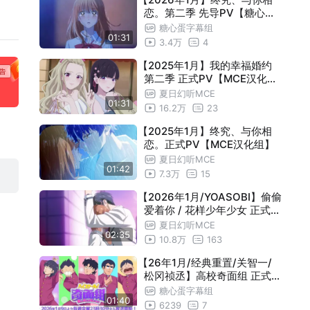
恋。第二季 先导PV【糖心蛋
组】
勇者队伍 播出前PV【糖心蛋字幕组】
【26年1月】贵族转生 ～得天眷顾一出生
01:53
字幕组】
糖心蛋字幕组
01:31
3.4万
4
就获得最强力量～ PV3【糖心蛋字幕组
【1月/中字】勇者处刑×勇者之屑 联动P
00:44
【2025年1月】我的幸福婚约
】
V【糖心蛋字幕组】
【1月8日/中字】咒术回战 第三季 死灭回
01:47
第二季 正式PV【MCE汉化组
】
游 前篇 PV【糖心蛋字幕组】
夏日幻听MCE
【1月/中字/キタニタツヤ】地狱乐 第二
01:20
01:31
16.2万
23
季 正式PV2【糖心蛋字幕组】
【1月8日/中字】魔都精兵的奴隶 第二季
01:08
【2025年1月】终究、与你相
正式PV2【糖心蛋字幕组】
恋。正式PV【MCE汉化组】
【1月8日/中字】透明男与人类女～不久
01:35
夏日幻听MCE
成为夫妇的二人～ PV2【糖心蛋字幕组
【1月10日/连续两季24集】东岛丹三郎
01:02
01:42
7.3万
15
】
想成为假面骑士 连续两季度播放 特报PV
【1月/官方中字】数码宝贝 BEATBREAK
01:07
【2026年1月/YOASOBI】偷偷
爱着你 / 花样少年少女 正式P
【糖心蛋字幕组】
新篇章「战术篇」PV
【2月/剧场版/中字】魔法少女小圆 「魔
00:49
V【MCE汉化组】
夏日幻听MCE
02:35
女之夜的回天」PV2【糖心蛋字幕组】
10.8万
163
【1月/迷你动画】海贼王衍生动画「乔巴
00:23
【26年1月/经典重置/关智一/
」 播出决定【糖心蛋字幕组】
【1月/官方中字】地狱老师 第2部分 正式
01:31
松冈祯丞】高校奇面组 正式P
PV
V【糖心蛋字幕组】
【1月24日/片尾曲揭晓】金牌得主 第二
01:14
糖心蛋字幕组
01:40
6239
7