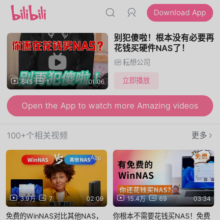
Download App
别犯傻啦！根本没有必要再
花钱买硬件NAS了！
耘想公司
立即播放
845
1
01:06
Open the App to watch more Amazing videos
100+个相关视频
更多
App
App
3.9万
7
02:09
15.4万
69
03:34
免费的WinNAS对比其他NAS，
你根本不需要花钱买NAS！免费