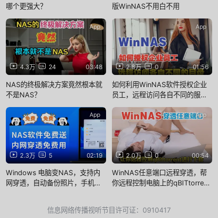
哪个更强大？
版WinNAS不用白不用
App
App
4.3万
24
03:48
2.8万
0
01:56
NAS的终极解决方案竟然根本就
如何利用WinNAS软件授权企业
不是NAS？
员工，远程访问各自不同的服务
器目录。
App
App
2.3万
5
02:19
2.0万
0
00:54
Windows 电脑变NAS，支持内
WinNAS任意端口远程穿透，帮
网穿透，自动备份照片，手机远
你远程控制电脑上的qBITtorrent
程访问电脑
进行离线下载
信息网络传播视听节目许可证：0910417