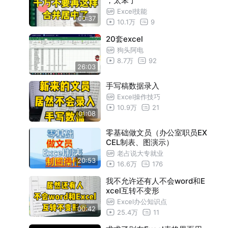
，太笨了
Excel技能
00:37
10.1万
9
20套excel
狗头阿电
8.7万
92
26:03
手写稿数据录入
Excel操作技巧
10.9万
21
01:08
零基础做文员（办公室职员EX
CEL制表、图演示）
老占说大专就业
20:53
16.6万
176
我不允许还有人不会word和E
xcel互转不变形
Excel办公知识点
00:42
25.4万
11