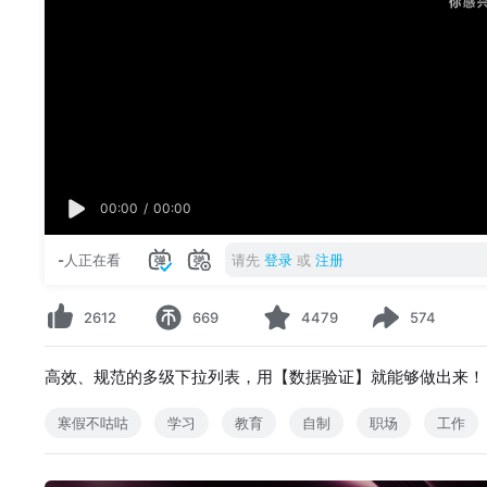
00:00
/
00:00
-
人正在看
请先
登录
或
注册
2612
669
4479
574
高效、规范的多级下拉列表，用【数据验证】就能够做出来！
寒假不咕咕
学习
教育
自制
职场
工作