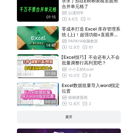
求求了别在Excel表格里面用
合并单元格了
以溪同学
01:15
8.6万
11
零成本打造 Excel 库存管理系
统 (上)！超强功能+直观界面
- 让公司前辈吓到吃手手对你
PAPAYA电脑教室
14:47
甘拜下风 ~
12.9万
61
【Excel技巧】不会还有人不会
批量调整行高列宽吧？
小小王的Excel
01:06
10.0万
9
Excel数据批量导入word指定
位置
梧桐黄昏雨
03:20
12.8万
2
展开