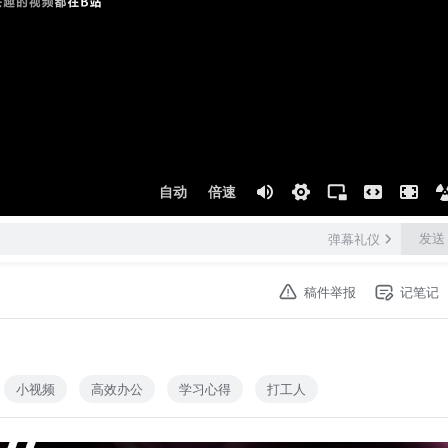
自动
倍速
发送
弹幕礼仪
稿件举报
记笔记
小视频
高效办公
学习心得
打工人