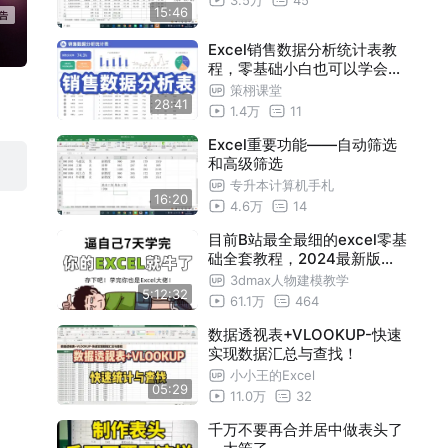
15:46
Excel销售数据分析统计表教
程，零基础小白也可以学会的
数据分析报表看板制作思路案
策栩课堂
28:41
例
1.4万
11
Excel重要功能——自动筛选
和高级筛选
专升本计算机手札
16:20
4.6万
14
目前B站最全最细的excel零基
础全套教程，2024最新版，
包含所有干货！七天就能从小
3dmax人物建模教学
5:12:32
白到大神！少走99%的弯路！
61.1万
464
存下吧！很难找全的！
数据透视表+VLOOKUP-快速
实现数据汇总与查找！
小小王的Excel
05:29
11.0万
32
千万不要再合并居中做表头了