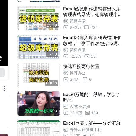
Excel函数制作进销存出入库
管理表格系统，仓库管理小白
也可以学会的版本
策栩课堂
35:19
27.2万
234
Excel出库入库明细表格制作
教程，一张工作表包括12月份
的数据，职场仓管进销存管理
策栩课堂
17:10
系统必备技能
12.0万
53
快速互换两行位置
博哥办公
3.4万
6
00:28
Excel万能的一秒钟，学会了
吗？
WPS小表姐
01:00
23.8万
139
Excel重要功能——分类汇总
专升本计算机手札
3.5万
45