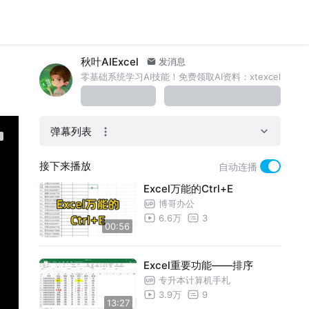
秋叶AIExcel
发消息
零基础系统学习AI技能！免费领取AI资料：xtexcel
弹幕列表
接下来播放
自动连播
Excel万能的Ctrl+E
博哥办公
6.6万
3
00:56
Excel重要功能——排序
专升本计算机手札
3.9万
9
13:27