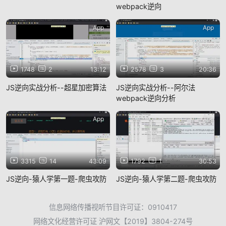
webpack逆向
App
App
1748
2
13:12
2578
3
20:36
JS逆向实战分析--超星加密算法
JS逆向实战分析--阿尔法
webpack逆向分析
App
App
3315
14
43:09
1792
1
30:53
JS逆向-猿人学第一题-爬虫攻防
JS逆向-猿人学第二题-爬虫攻防
信息网络传播视听节目许可证：0910417
网络文化经营许可证 沪网文【2019】3804-274号