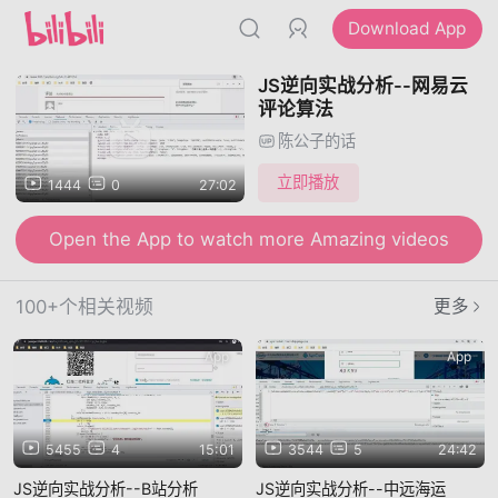
Download App
JS逆向实战分析--网易云
评论算法
陈公子的话
立即播放
1444
0
27:02
Open the App to watch more Amazing videos
100+个相关视频
更多
App
App
5455
4
15:01
3544
5
24:42
JS逆向实战分析--B站分析
JS逆向实战分析--中远海运