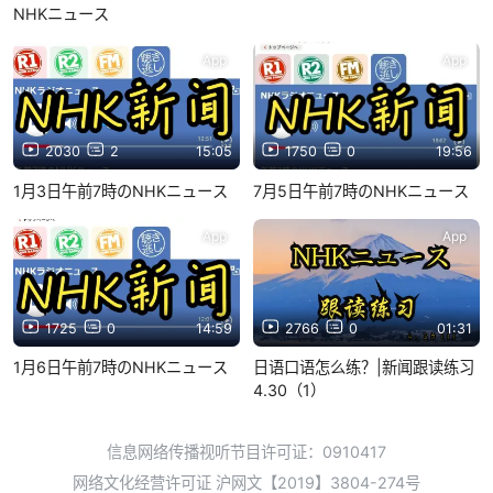
NHKニュース
App
App
2030
2
15:05
1750
0
19:56
1月3日午前7時のNHKニュース
7月5日午前7時のNHKニュース
App
App
1725
0
14:59
2766
0
01:31
1月6日午前7時のNHKニュース
日语口语怎么练？|新闻跟读练习
4.30（1）
信息网络传播视听节目许可证：0910417
网络文化经营许可证 沪网文【2019】3804-274号