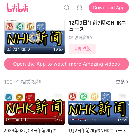
Download App
12月9日午前7時のNHKニ
ュース
玻璃窗99
立即播放
724
0
19:57
Open the App to watch more Amazing videos
100+个相关视频
更多
App
App
338
0
14:32
2276
1
14:59
2026年08月08日午前7時の
1月2日午前7時のNHKニュース