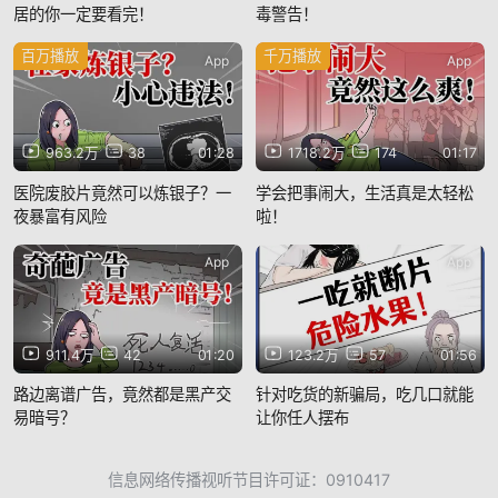
居的你一定要看完！
毒警告！
百万播放
千万播放
App
App
963.2万
38
01:28
1718.2万
174
01:17
医院废胶片竟然可以炼银子？一
学会把事闹大，生活真是太轻松
夜暴富有风险
啦！
App
App
911.4万
42
01:20
123.2万
57
01:56
路边离谱广告，竟然都是黑产交
针对吃货的新骗局，吃几口就能
易暗号？
让你任人摆布
信息网络传播视听节目许可证：0910417