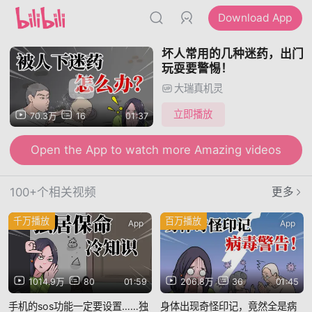
Download App
坏人常用的几种迷药，出门
玩耍要警惕！
大瑞真机灵
立即播放
70.3万
16
01:37
Open the App to watch more Amazing videos
100+个相关视频
更多
千万播放
百万播放
App
App
1014.9万
80
01:59
206.8万
36
01:45
手机的sos功能一定要设置……独
身体出现奇怪印记，竟然全是病