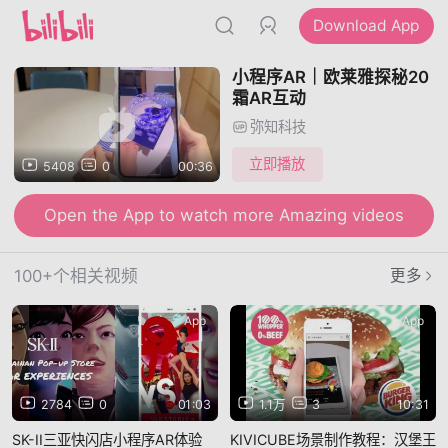
Download App
小程序AR｜欧莱雅探秘20
霜AR互动
弥知科技
立即播放
5408
0
00:36
Open the App to watch more Amazing videos
100+个相关视频
更多
App
App
2784
0
01:03
1.1万
3
10:31
SK-II三亚快闪店小程序AR体验
KIVICUBE场景制作教程：汉堡王