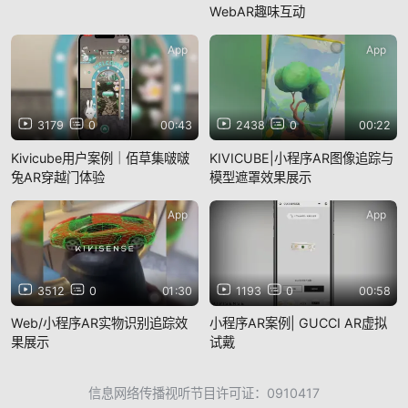
WebAR趣味互动
App
App
3179
0
00:43
2438
0
00:22
Kivicube用户案例｜佰草集啵啵
KIVICUBE|小程序AR图像追踪与
兔AR穿越门体验
模型遮罩效果展示
App
App
3512
0
01:30
1193
0
00:58
Web/小程序AR实物识别追踪效
小程序AR案例| GUCCI AR虚拟
果展示
试戴
信息网络传播视听节目许可证：0910417