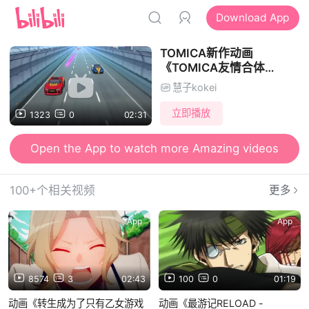
Download App
TOMICA新作动画
《TOMICA友情合体
EARTH GRANNER》第2弹
慧子kokei
PV
立即播放
1323
0
02:31
Open the App to watch more Amazing videos
100+个相关视频
更多
App
App
8574
3
02:43
100
0
01:19
动画《转生成为了只有乙女游戏
动画《最游记RELOAD -