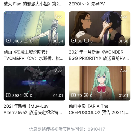
破灭 Flag 的邪恶大小姐》第2
ZEROIN-》先导PV
弹、第3弹PV 2020年4月4日播
出
App
App
3466
0
00:54
36
0
01:56
动画《在魔王城说晚安》
2021年一月新番《WONDER
TVCM&PV（CV：水濑祈、松冈
EGG PRIORITY》放送直前PV
祯丞、石川界人）
12号播出
App
App
3932
0
02:01
70
0
01:01
2021年新番《Muv-Luv
动画电影《ARIA The
Alternative》放送决定纪念特报
CREPUSCOLO》预告 2021年3
PV
月5日上映
信息网络传播视听节目许可证：0910417