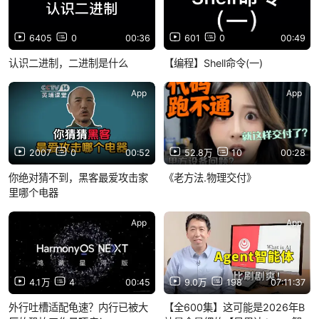
6405
0
00:36
601
0
00:49
认识二进制，二进制是什么
【编程】Shell命令(一)
App
App
2007
0
00:52
52.8万
10
00:28
你绝对猜不到，黑客最爱攻击家
《老方法.物理交付》
里哪个电器
App
App
4.1万
4
00:45
9.0万
198
07:11:37
外行吐槽适配龟速？内行已被大
【全600集】这可能是2026年B