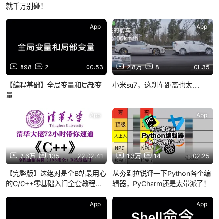
就千万别碰！
App
App
898
2
00:53
2.8万
8
01:35
【编程基础】全局变量和局部变
小米su7，这刹车距离也太….
量
App
App
2.6万
135
22:02:41
1.3万
14
02:25
【完整版】这绝对是全B站最用心
从夯到拉锐评一下Python各个编
的C/C++零基础入门全套教程，
辑器，PyCharm还是太带派了！
2026最新版，手把手带你7天搞
定C/C++，0基础小白学
App
App
C/C++看这套就够了！