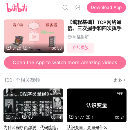
Download App
【编程基础】TCP网络通
信、三次握手和四次挥手
阿福拆解
立即播放
3120
1
00:56
Open the App to watch more Amazing videos
100+个相关视频
更多
App
App
1.5万
90
00:44
3477
1
00:21
为什么程序员都说：代码能跑，
认识变量，变量是什么