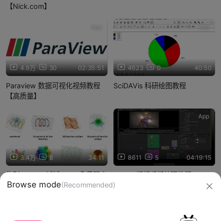
【Nick.com】
App
App
4.9万
30
02:35:51
4623
0
40:50
Paraview 数据可视化视频教程
SciDAVis 科研绘图教程
【高质量】
App
App
3.4万
8
34:11
8611
5
04:19:15
告别Origin，试试Veusz免费强大
Natron视频后期处理教程
Browse mode
(Recommended)
的科研绘图工具
信息网络传播视听节目许可证：0910417