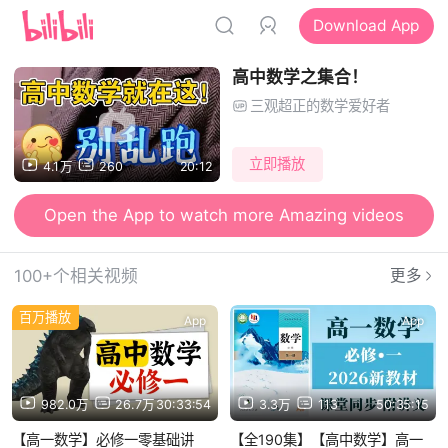
Download App
高中数学之集合！
三观超正的数学爱好者
立即播放
4.1万
260
20:12
Open the App to watch more Amazing videos
Open the App to send Danmu and watch videos together
100+个相关视频
更多
百万播放
App
App
982.0万
26.7万
30:33:54
3.3万
113
50:35:15
【高一数学】必修一零基础讲
【全190集】【高中数学】高一