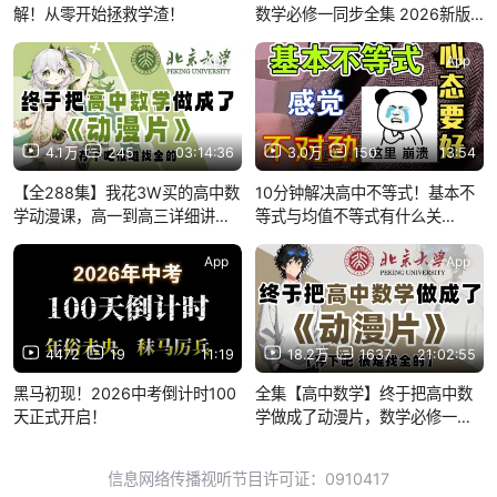
解！从零开始拯救学渣！
数学必修一同步全集 2026新版
人教A版 新教材 高中数学必修一
数学 附高清完整版＋讲义!建议收
App
App
藏！！
4.1万
245
03:14:36
3.0万
150
13:54
【全288集】我花3W买的高中数
10分钟解决高中不等式！基本不
学动漫课，高一到高三详细讲
等式与均值不等式有什么关
解，通俗易懂，从基础到精通，
系？！
轻松学好高中数学！
App
App
4472
19
11:19
18.2万
1637
21:02:55
黑马初现！2026中考倒计时100
全集【高中数学】终于把高中数
天正式开启！
学做成了动漫片，数学必修一到
必修三详细讲解，通俗易懂，从
基础到精通，轻松学好高中数
信息网络传播视听节目许可证：0910417
学！建议收藏！