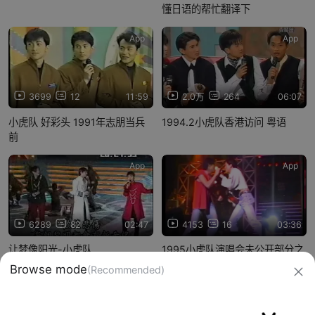
懂日语的帮忙翻译下
App
App
3699
12
11:59
2.0万
264
06:07
小虎队 好彩头 1991年志朋当兵
1994.2小虎队香港访问 粤语
前
App
App
6289
82
02:47
4153
16
03:36
让梦像阳光-小虎队
1995小虎队演唱会未公开部分之
《快乐的感觉永远一样》
信息网络传播视听节目许可证：0910417