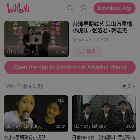
Download App
台湾早期综艺 江山万里情
小虎队+张洛君+韩志杰
wmrabbit0801
立即播放
5129
15
53:42
Open the App to watch more Amazing videos
100+个相关视频
更多
App
App
1.8万
158
03:31
1.2万
383
13:09
大小S早期采访小虎队
日本NHK台 【小虎队】早期采访