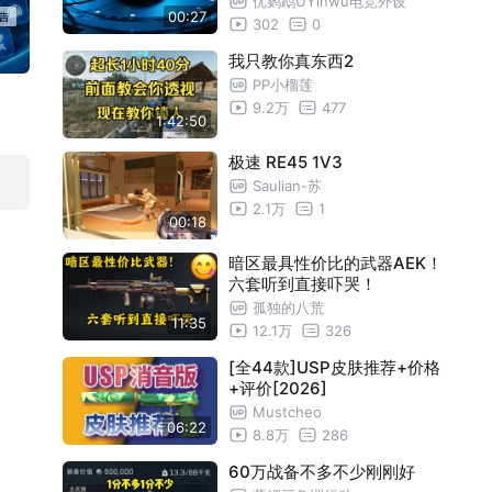
优鹦鹉UYinwu电竞外设
00:27
302
0
我只教你真东西2
PP小榴莲
9.2万
477
1:42:50
极速 RE45 1V3
Saulian-苏
2.1万
1
00:18
暗区最具性价比的武器AEK！
六套听到直接吓哭！
孤独的八荒
11:35
12.1万
326
[全44款]USP皮肤推荐+价格
+评价[2026]
Mustcheo
06:22
8.8万
286
60万战备不多不少刚刚好