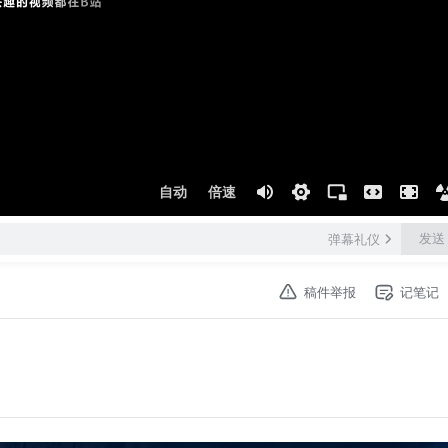
自动
倍速
发送
弹幕礼仪
稿件举报
记笔记