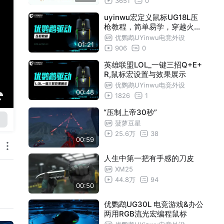
3651
0
uyinwu宏定义鼠标UG18L压
枪教程，简单易学，穿越火线
CF、吃鸡、荒野行动等射击
优鹦鹉UYinwu电竞外设
01:21
类通用
906
0
英雄联盟LOL_一键三招Q+E+
R,鼠标宏设置与效果展示
优鹦鹉UYinwu电竞外设
00:48
1826
1
“压制上帝30秒”
菠萝豆星
25.6万
38
00:59
人生中第一把有手感的刀皮
XM25
44.8万
94
00:50
优鹦鹉UG30L 电竞游戏&办公
两用RGB流光宏编程鼠标