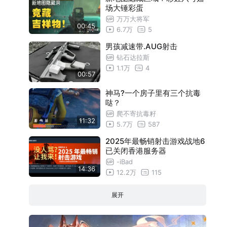
场大锤彩蛋
万万大将军
00:45
6.7万
5
男孩减速带.AUG射击
钻石达拉斯
1.1万
4
00:57
神马?一个房子里有三个抗毒
哒？
爬不寄抗毒籽
11:32
5.7万
587
2025年最畅销射击游戏战地6
已关闭香港服务器
-iBad
14:36
12.2万
115
展开