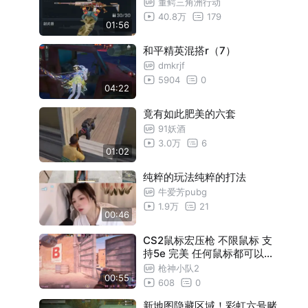
董鳄三角洲行动
40.8万
179
01:56
和平精英混搭r（7）
dmkrjf
5904
0
04:22
竟有如此肥美的六套
91妖酒
3.0万
6
01:02
纯粹的玩法纯粹的打法
牛爱芳pubg
1.9万
21
00:46
CS2鼠标宏压枪 不限鼠标 支
持5e 完美 任何鼠标都可以用
一键背闪
枪神小队2
00:55
608
0
新地图隐藏区域！彩虹六号赌