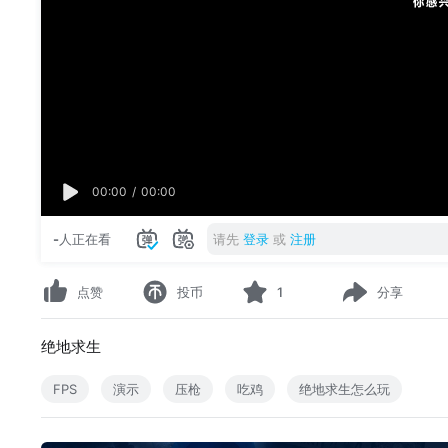
00:00
/
00:00
-
人正在看
请先
登录
或
注册
点赞
投币
1
分享
绝地求生
FPS
演示
压枪
吃鸡
绝地求生怎么玩