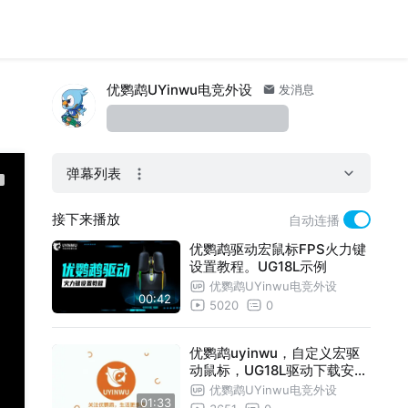
优鹦鹉UYinwu电竞外设
发消息
弹幕列表
接下来播放
自动连播
优鹦鹉驱动宏鼠标FPS火力键
设置教程。UG18L示例
优鹦鹉UYinwu电竞外设
00:42
5020
0
优鹦鹉uyinwu，自定义宏驱
动鼠标，UG18L驱动下载安装
教程
优鹦鹉UYinwu电竞外设
01:33