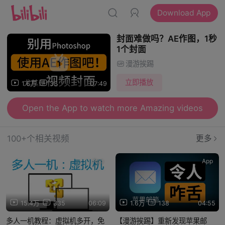
Download App
封面难做吗？AE作图，1秒
1个封面
漫游挨踢
立即播放
1.6万
33
07:49
Open the App to watch more Amazing videos
100+个相关视频
更多
App
App
15.4万
335
06:09
1.6万
138
04:55
多人一机教程：虚拟机多开，免
【漫游挨踢】重新发现苹果邮