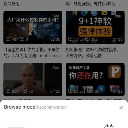
费又好用
箱！杜绝骚扰，邮件自动化，同
步剪贴板...
App
App
481
0
02:05
17.1万
398
07:39
【漫游挨踢】你的手机，不是你
相见恨晚！这9+1款软件搞事，
的。 | AI 控制手机 | mobilerun |
节省寿命，改善心情
豆包手机
App
App
6.6万
78
04:25
20.6万
106
01:32
震撼！谷歌最强AI，Google
压缩包可以直接使用，根本不用
Browse mode
(Recommended)
Duplex竟能通过图灵测试！？
解压？
信息网络传播视听节目许可证：0910417