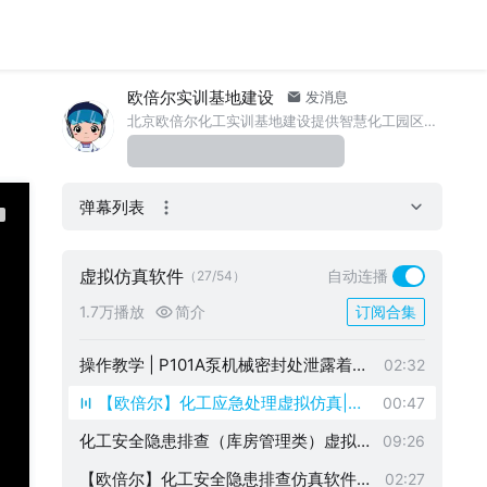
视界
拟法兰着火应急处置全流程|化工应急安
人员坠落应急处置VR安全体验软件：高
00:44
全培训
处坠落后怎么办？看这篇→vr模拟人员高
机泵泄漏事故应急演练培训软件：机泵
00:45
处坠落应急流程演示
泄露后不要慌~高效应急演练，提升安全
欧倍尔实训基地建设
氟利昂储槽泄漏事故应急演练培训软件
发消息
00:58
北京欧倍尔化工实训基地建设提供智慧化工园区实训建设线上线下整体解决方案。 V：obr-zhhgyqjs 18611907909
意识！
：规范安全教育培训，提升事故应急能
增压泵泄漏着火安全应急处理虚拟仿真
00:54
力
软件：化工生产安全、应急管理培训必
反应釜泄漏着火事故应急演练培训软件
00:40
备
弹幕列表
：标准化流程演示，提升应急处置能力|
法兰泄漏着火安全应急处理虚拟仿真软
00:45
化工应急安全培训必看
件：通过仿真模拟提升员工安全技能
作业人员坠落受伤事故应急演练培训软
00:40
虚拟仿真软件
自动连播
（27/54）
件：提供高处作业应急培训解决方案
管道破裂泄漏事故应急演练培训软件：
00:43
1.7万播放
简介
订阅合集
定期培训助力企业安全生产
炉管破裂安全应急处理虚拟仿真软件：
00:35
虚拟仿真赋能化工安全演练
操作教学 | P101A泵机械密封处泄露着火
02:32
应急处置操作虚拟仿真软件
【欧倍尔】化工应急处理虚拟仿真|液
00:47
氨泄漏事故应急演练培训软件
化工安全隐患排查（库房管理类）虚拟
09:26
仿真软件操作教学
【欧倍尔】化工安全隐患排查仿真软件（
02:27