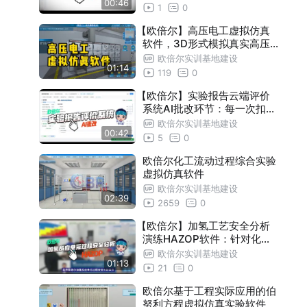
00:46
1
0
【欧倍尔】高压电工虚拟仿真
软件，3D形式模拟真实高压
作业环境
欧倍尔实训基地建设
01:14
119
0
【欧倍尔】实验报告云端评价
系统AI批改环节：每一次扣分
有据可查
欧倍尔实训基地建设
00:42
5
0
欧倍尔化工流动过程综合实验
虚拟仿真软件
欧倍尔实训基地建设
02:39
2659
0
【欧倍尔】加氢工艺安全分析
演练HAZOP软件：针对化工
企业、高校
欧倍尔实训基地建设
01:13
21
0
欧倍尔基于工程实际应用的伯
努利方程虚拟仿真实验软件