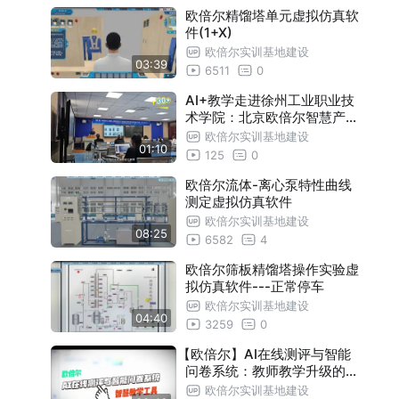
真软件助力库房隐患排查实训
欧倍尔精馏塔单元虚拟仿真软
件(1+X)
欧倍尔实训基地建设
03:39
6511
0
AI+教学走进徐州工业职业技
术学院：北京欧倍尔智慧产品
进校园
欧倍尔实训基地建设
01:10
125
0
欧倍尔流体-离心泵特性曲线
测定虚拟仿真软件
欧倍尔实训基地建设
08:25
6582
4
欧倍尔筛板精馏塔操作实验虚
拟仿真软件---正常停车
欧倍尔实训基地建设
04:40
3259
0
【欧倍尔】AI在线测评与智能
问卷系统：教师教学升级的AI
助手
欧倍尔实训基地建设