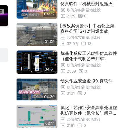
仿真软件（机械密封泄露灭火
实亲临事故第一现场
失败）
【欧倍尔】事故体验虚拟仿真软件：危
欧倍尔实训基地建设
00:48
04:32
2129
0
险化学品泄漏事故体验，1:1还原真实作
【欧倍尔】化工自动化控制仪表作业安
00:59
【事故案例警示】中石化上海
业事故
全技能考培数字孪生系统，全场景实训
【欧倍尔】事故体验虚拟仿真软件：硝
00:58
赛科公司“5•12”闪爆事故
欧倍尔实训基地建设
化物泄漏中毒事故，1:1还原事故场景
【欧倍尔】学练考一体化，动土作业安
00:48
01:09
32.0万
13
全虚拟仿真多角色模拟实操
【欧倍尔】沉浸式零风险实训，煤气特种
00:51
烷基化反应工艺虚拟仿真软件
（催化干气制乙苯开车）
作业安全虚拟仿真还原厂区真实作业
【欧倍尔】仿真虚拟练实操，高压电工
00:45
欧倍尔实训基地建设
04:51
仿真软件一站式完成教学考核
化工实训软件之流体输送实训单元装置操
00:51
2339
0
作过程MR教学资源，双模式随心切换，
动火作业安全虚拟仿真软件
【欧倍尔】电工实训不用愁，低压电工
00:44
欧倍尔实训基地建设
故障实操一体化教学
虚拟仿真还原全套实操
【欧倍尔】隐患点位全覆盖，电气类化
00:52
3101
0
04:30
工隐患排查仿真软件全搞定
【欧倍尔】3D还原现场，工艺技术类化
00:51
氯化工艺作业安全异常处理虚
工隐患排查仿真软件巡检场景
【欧倍尔】事故体验虚拟仿真软件：VR
00:43
拟仿真软件（氯化长时间停电
）
欧倍尔实训基地建设
沉浸式体验脚手架坍塌事故
【欧倍尔】库房管理类化工隐患排查仿
00:48
03:11
2191
0