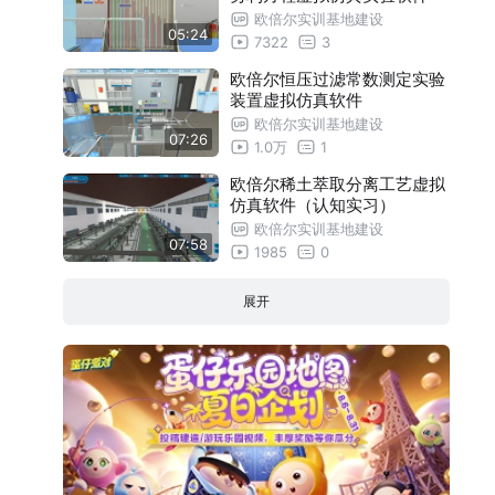
欧倍尔实训基地建设
05:24
7322
3
欧倍尔恒压过滤常数测定实验
装置虚拟仿真软件
欧倍尔实训基地建设
07:26
1.0万
1
欧倍尔稀土萃取分离工艺虚拟
仿真软件（认知实习）
欧倍尔实训基地建设
07:58
1985
0
展开