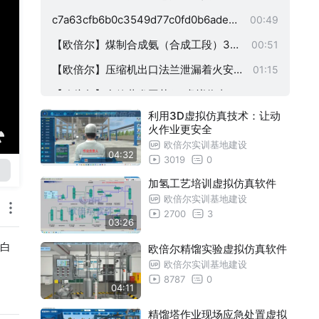
作业安全类）
c7a63cfb6b0c3549d77c0fd0b6ade04
00:49
1
【欧倍尔】煤制合成氨（合成工段）3D
00:51
虚拟仿真实习工厂VR版操作
【欧倍尔】压缩机出口法兰泄漏着火安全
01:15
应急处理虚拟仿真软件
【欧倍尔】多效蒸发工艺3D虚拟仿真软
00:37
利用3D虚拟仿真技术：让动
件
【欧倍尔】化工安全隐患排查（电气类
03:09
火作业更安全
）
【欧倍尔】化工安全隐患排查虚拟仿真
04:28
欧倍尔实训基地建设
04:32
3019
0
软件（专职安全类）
【欧倍尔】化工安全隐患排查仿真软件
03:09
加氢工艺培训虚拟仿真软件
（仪表类）
【欧倍尔】化工安全隐患排查仿真软件
03:09
欧倍尔实训基地建设
2700
3
（工艺技术类）
危化企业如何让培训降本，让员工增效
00:55
03:26
？焊接虚拟软件来助力
危险化学品泄漏事故VR体验软件，真实
00:44
白
欧倍尔精馏实验虚拟仿真软件
欧倍尔实训基地建设
模拟危化应急处置场景
粉尘爆炸VR体验软件：戴上VR，1分钟
00:47
8787
0
04:11
亲历粉尘爆炸全过程！
化工安全隐患排查作业安全：实现电气
00:55
精馏塔作业现场应急处置虚拟
作业安全管理培训
受限空间中毒窒息事故VR体验软件：真
00:53