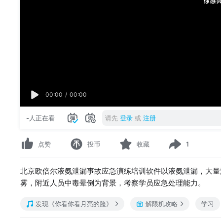
00:00
/
00:00
-
人正在看
请先
登录
或
注册
点赞
投币
收藏
1
北京欧倍尔液氨泄漏事故应急演练培训软件以液氨泄漏，大量
雾，附近人员中毒晕倒为背景，考察学员应急处理能力。
发现《你看你看月亮的脸》
解限机攻略
学习