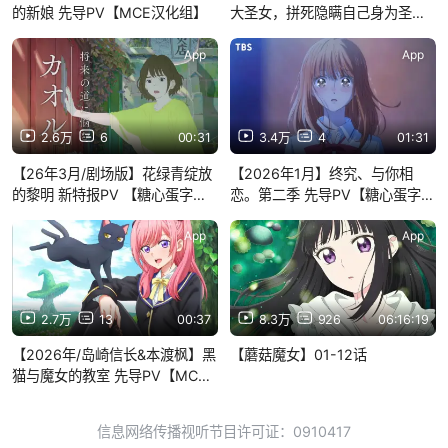
的新娘 先导PV【MCE汉化组】
大圣女，拼死隐瞒自己身为圣女
先导PV【MCE汉化组】
App
App
2.6万
6
00:31
3.4万
4
01:31
【26年3月/剧场版】花绿青绽放
【2026年1月】终究、与你相
的黎明 新特报PV 【糖心蛋字幕
恋。第二季 先导PV【糖心蛋字幕
组】
组】
App
App
2.7万
13
00:37
8.3万
926
06:16:19
【2026年/岛崎信长&本渡枫】黑
【蘑菇魔女】01-12话
猫与魔女的教室 先导PV【MCE
汉化组】
信息网络传播视听节目许可证：0910417