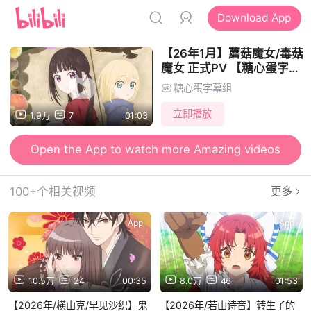
Download App
【26年1月】蘑菇魔女/毒菇
魔女 正式PV 【糖心蛋字幕
组】
糖心蛋字幕组
立即播放
1.9万
7
01:03
Open the App to watch more Amazing videos
100+个相关视频
更多
App
App
10.5万
24
00:35
8.0万
46
01:53
【2026年/横山克/早见沙织】鬼
【2026年/若山诗音】转生了的