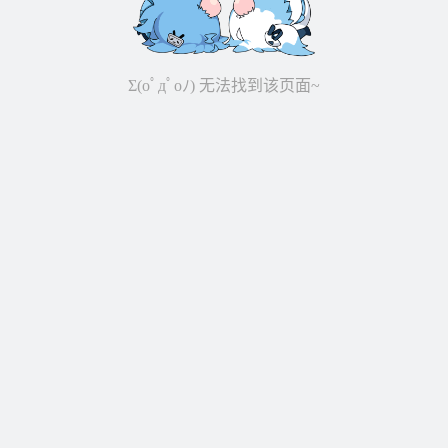
Σ(oﾟдﾟoﾉ) 无法找到该页面~