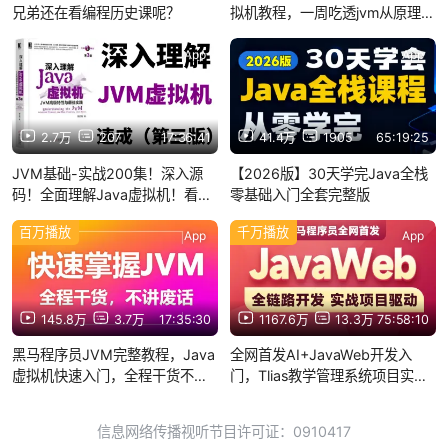
兄弟还在看编程历史课呢？
拟机教程，一周吃透jvm从原理实
战，让你少走99%弯路！（2025
最新版）
App
App
2.7万
207
17:36:41
41.4万
1905
65:19:25
JVM基础-实战200集！深入源
【2026版】30天学完Java全栈
码！全面理解Java虚拟机！看
零基础入门全套完整版
2023年B站最新版JVM虚拟机底
百万播放
千万播放
层原理+调优实战教程就够了
App
App
145.8万
3.7万
17:35:30
1167.6万
13.3万
75:58:10
黑马程序员JVM完整教程，Java
全网首发AI+JavaWeb开发入
虚拟机快速入门，全程干货不拖
门，Tlias教学管理系统项目实战
沓
全套视频教程，从需求分析、设
计、前后端开发、测试、程序优
信息网络传播视听节目许可证：0910417
化到项目部署一套搞定