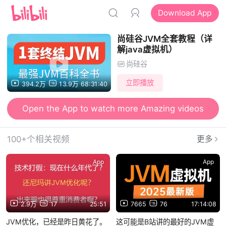
Download App
尚硅谷JVM全套教程（详
解java虚拟机）
尚硅谷
立即播放
394.2万
13.9万
68:31:40
Open the App to watch more Amazing videos
100+个相关视频
更多
App
App
2.9万
17
25:51
7665
76
17:14:08
JVM优化，已经是昨日黄花了。
这可能是B站讲的最好的JVM虚