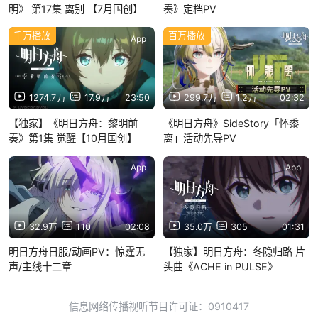
明》 第17集 离别 【7月国创】
奏》定档PV
千万播放
百万播放
App
App
1274.7万
17.9万
23:50
299.7万
1.2万
02:32
【独家】《明日方舟：黎明前
《明日方舟》SideStory「怀黍
奏》第1集 觉醒【10月国创】
离」活动先导PV
App
App
32.9万
110
02:08
35.0万
305
01:31
明日方舟日服/动画PV：惊霆无
【独家】明日方舟：冬隐归路 片
声/主线十二章
头曲《ACHE in PULSE》
信息网络传播视听节目许可证：0910417