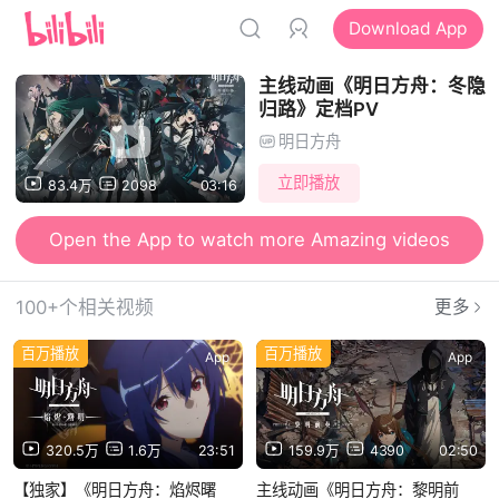
Download App
主线动画《明日方舟：冬隐
归路》定档PV
明日方舟
立即播放
83.4万
2098
03:16
Open the App to watch more Amazing videos
100+个相关视频
更多
百万播放
百万播放
App
App
320.5万
1.6万
23:51
159.9万
4390
02:50
【独家】《明日方舟：焰烬曙
主线动画《明日方舟：黎明前