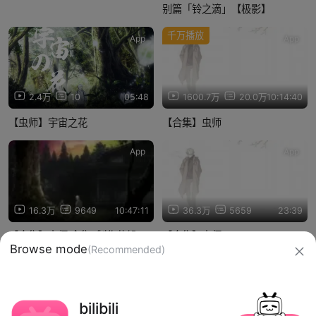
别篇「铃之滴」【极影】
千万播放
App
App
2.4万
10
05:48
1600.7万
20.0万
10:14:40
【虫师】宇宙之花
【合集】虫师
App
App
16.3万
9649
10:47:11
36.3万
5659
23:39
【合集】虫师 全集+制作花絮
【合集】虫师 13
【漫游&枫雪】【576P】
信息网络传播视听节目许可证：0910417
网络文化经营许可证 沪网文【2019】3804-274号