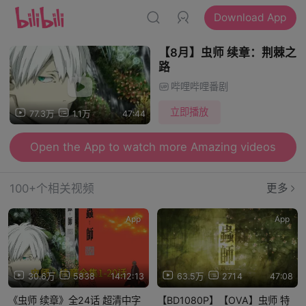
Download App
【8月】虫师 续章：荆棘之
路
哔哩哔哩番剧
立即播放
77.3万
1.1万
47:44
Open the App to watch more Amazing videos
100+个相关视频
更多
App
App
30.6万
5838
14:12:13
63.5万
2714
47:08
《虫师 续章》全24话 超清中字
【BD1080P】【OVA】虫师 特