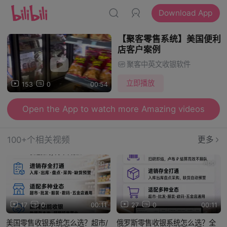
Download App
【聚客零售系统】美国便利
店客户案例
聚客中英文收银软件
立即播放
153
0
00:54
Open the App to watch more Amazing videos
100+个相关视频
更多
App
App
17
0
00:11
27
0
00:11
美国零售收银系统怎么选？超市/
俄罗斯零售收银系统怎么选？全