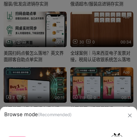
服装/批发店进销存实测
俄语超市/服装店进销存实测
App
App
7
0
00:11
30
0
00:34
美国扫码点餐怎么落地？英文界
全球案例｜马来西亚电子发票对
面顾客自助点单实测
接，税局认证收银系统怎么落地
App
App
7
0
00:11
119
0
00:11
美国餐厅叫号多国语言语音播
美国餐厅叫号双屏双语：一套系
报：高峰不用喊号（功能讲解）
统显示两国语言（功能讲解）
信息网络传播视听节目许可证：0910417