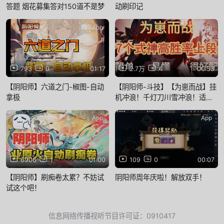
答题 烟花募集答对150道不是梦
动刷印记
App
App
793
0
01:17
2.7万
4
00:53
【阴阳师】六道之门-椒图-自动
【阴阳师-斗技】【为崽而战】挂
拿极
机冲浪！千灯刀川雪冲浪！适合
新手！
App
App
6906
1
01:00
109
0
00:07
【阴阳师】刷痴卷太累？不妨试
阴阳师周年庆啦！解放双手！
试这个吧！
信息网络传播视听节目许可证：0910417