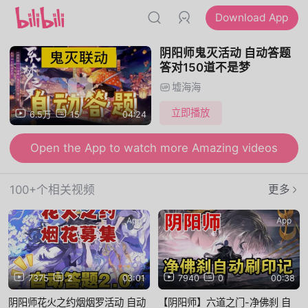
Download App
阴阳师鬼灭活动 自动答题
答对150道不是梦
墟海海
立即播放
6.5万
15
04:24
Open the App to watch more Amazing videos
100+个相关视频
更多
App
App
7375
2
03:01
7940
0
00:38
阴阳师花火之约烟烟罗活动 自动
【阴阳师】六道之门-净佛刹 自