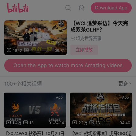
Download App
【WCL追梦采访】今天完
成双杀GLHF？
坦克世界赛事
立即播放
1852
2
08:31
Open the App to watch more Amazing videos
100+个相关视频
更多
App
App
1.4万
13
01:34:14
2.1万
13
04:40
【2024WCL秋季赛】10月20日
【WCL战场指挥官】虎牙OBG逆