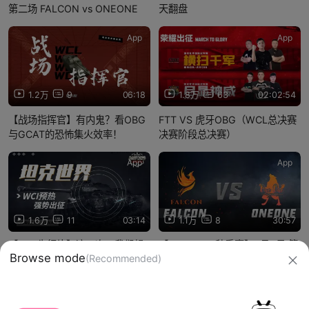
第二场 FALCON vs ONEONE
天翻盘
App
App
1.2万
9
06:18
1.8万
63
02:02:54
【战场指挥官】有内鬼？看OBG
FTT VS 虎牙OBG（WCL总决赛
与GCAT的恐怖集火效率！
决赛阶段总决赛）
App
App
1.6万
11
03:14
1.1万
8
30:57
【WCI先行片】这一次，我们想
【2024WCL秋季赛】9月6日 第
Browse mode
(Recommended)
要赢！
一场 FALCON VS ONEONE
信息网络传播视听节目许可证：0910417